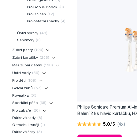
Pro Bob & Bobek
(3)
Pro Oclean
(12)
Pro ostatní značky
(4)
Ústní sprchy
(48)
Sanitizéry
(3)
Zubní pasty
(129)
Zubní kartáčky
(256)
Mezizubní čištění
(158)
Ústní vody
(56)
Pro děti
(109)
Bělení zubů
(57)
Rovnátka
(55)
Speciální péče
(65)
Philips Sonicare Premium All-i
Pro zubaře
(20)
Balení 2 ks hlavic kartáčku,
Dárkové sady
(8)
5,0
/5
(4x)
O trochu levněji
(1)
Dárkové šeky
(3)