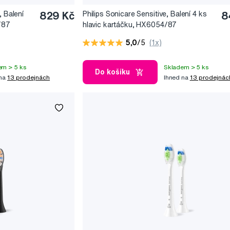
, Balení
829 Kč
Philips Sonicare Sensitive, Balení 4 ks
8
/87
hlavic kartáčku, HX6054/87
5,0
/5
(1x)
em > 5 ks
Skladem > 5 ks
Do košíku
 na
13 prodejnách
Ihned na
13 prodejnác