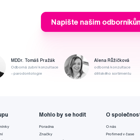
Napište našim odborníků
MDDr. Tomáš Pražák
Alena Růžičková
Odborná zubní konzultace
odborná konzultace
– parodontologie
dětského sortimentu
upu
Mohlo by se hodit
O společnos
mínky
Poradna
O nás
ní
Značky
Profimed v čase