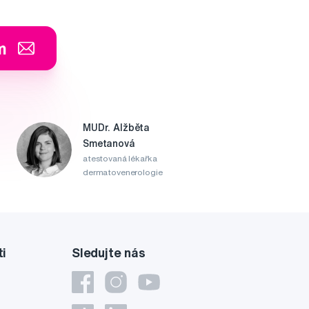
m
MUDr. Alžběta
Smetanová
atestovaná lékařka
dermatovenerologie
ti
Sledujte nás