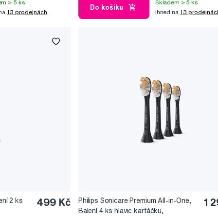
em > 5 ks
Skladem > 5 ks
Do košíku
 na
13 prodejnách
Ihned na
13 prodejnác
ení 2 ks
499 Kč
Philips Sonicare Premium All-in-One,
1 
Balení 4 ks hlavic kartáčku,