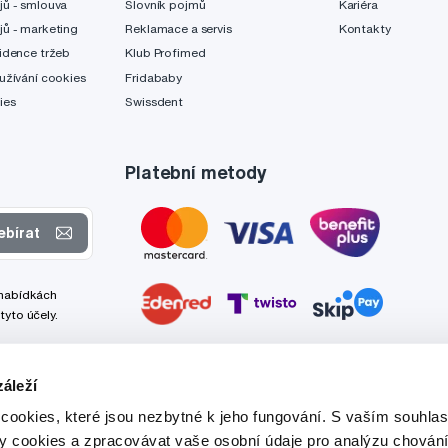
jů - smlouva
Slovník pojmů
Kariéra
jů - marketing
Reklamace a servis
Kontakty
idence tržeb
Klub Profimed
užívání cookies
Fridababy
ies
Swissdent
Platební metody
ebírat
 nabídkách
tyto účely.
áleží
cookies, které jsou nezbytné k jeho fungování. S vaším souhl
ry cookies a zpracovávat vaše osobní údaje pro analýzu chování