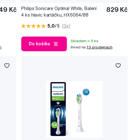
49 Kč
Philips Sonicare Optimal White, Balení
829 Kč
4 ks hlavic kartáčku, HX6064/88
5,0
/5
(3x)
Skladem > 5 ks
Do košíku
h
Ihned na
13 prodejnách