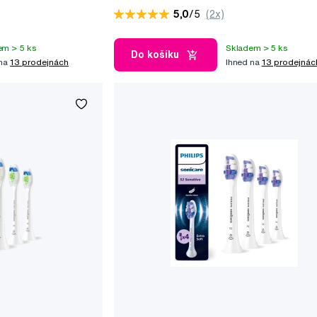
HX9094/88
5,0
/5
(2x)
em > 5 ks
Skladem > 5 ks
Do košíku
 na
13 prodejnách
Ihned na
13 prodejnác