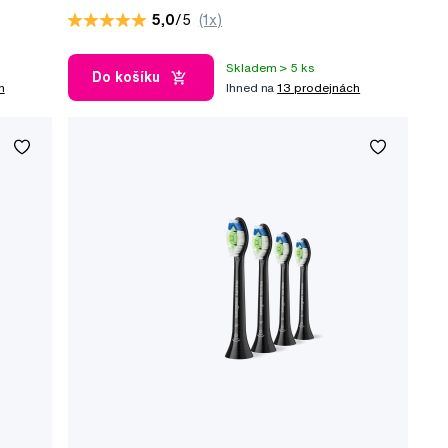
5,0
/5
(1x)
Skladem > 5 ks
Do košíku
h
Ihned na
13 prodejnách