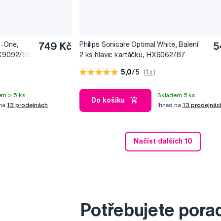
n-One,
749 Kč
Philips Sonicare Optimal White, Balení
5
 HX9092/88
2 ks hlavic kartáčku, HX6062/87
5,0
/5
(1x)
em > 5 ks
Skladem 5 ks
Do košíku
 na
13 prodejnách
Ihned na
13 prodejnác
Načíst dalších 10
Potřebujete pora