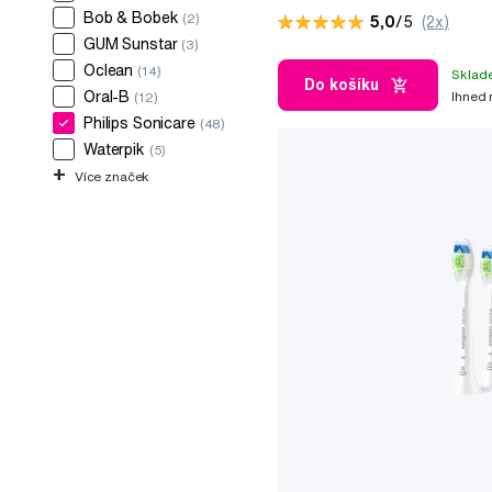
Bob & Bobek
(2)
5,0
/5
(2x)
GUM Sunstar
(3)
Oclean
(14)
Sklad
Do košíku
Ihned
Oral-B
(12)
Philips Sonicare
(48)
Waterpik
(5)
+
Více značek