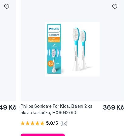
49 Kč
Philips Sonicare For Kids, Balení 2 ks
369 Kč
hlavic kartáčku, HX6042/90
5,0
/5
(1x)