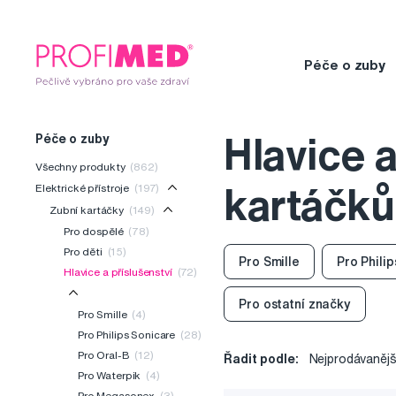
Péče o zuby
Péče o zuby
Hlavice 
Všechny produkty
(862)
Elektrické přístroje
(197)
kartáčků
Zubní kartáčky
(149)
Pro dospělé
(78)
Pro děti
(15)
Pro Smille
Pro Phili
Hlavice a příslušenství
(72)
Pro ostatní značky
Pro Smille
(4)
Pro Philips Sonicare
(28)
Pro Oral-B
(12)
Řadit podle:
Nejprodávanějš
Pro Waterpik
(4)
Pro Megasonex
(3)