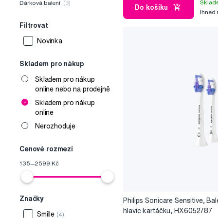
Sklad
Dárková balení
(3)
Do košíku
Ihned
Filtrovat
Novinka
Skladem pro nákup
Skladem pro nákup
online nebo na prodejně
Skladem pro nákup
online
Nerozhoduje
Cenové rozmezí
135
—
2599
Kč
Značky
Philips Sonicare Sensitive, Bal
hlavic kartáčku, HX6052/87
Smille
(4)