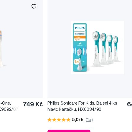
n-One,
749 Kč
Philips Sonicare For Kids, Balení 4 ks
6
 HX9092/87
hlavic kartáčku, HX6034/90
5,0
/5
(1x)