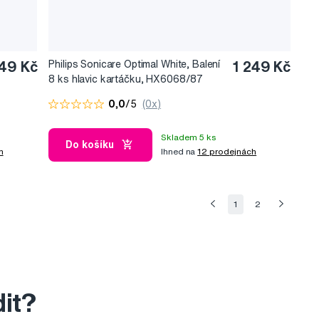
49 Kč
Philips Sonicare Optimal White, Balení
1 249 Kč
8 ks hlavic kartáčku, HX6068/87
0,0
/5
(0x)
Skladem 5 ks
Do košíku
h
Ihned na
12 prodejnách
1
2
dit?