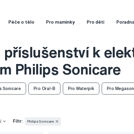
Péče o tělo
Pro maminky
Pro děti
Poradn
a příslušenství k ele
m Philips Sonicare
ps Sonicare
Pro Oral-B
Pro Waterpik
Pro Megason
Filtr:
í
Philips Sonicare