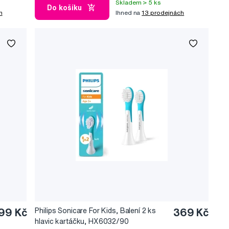
Skladem > 5 ks
Do košíku
h
Ihned na
13 prodejnách
299 Kč
Philips Sonicare For Kids, Balení 2 ks
369 Kč
hlavic kartáčku, HX6032/90