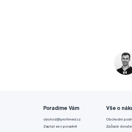
Poradíme Vám
Vše o nák
obchod@profimed.cz
Obchodní pod
Zeptat se v poradně
Způsob doruče