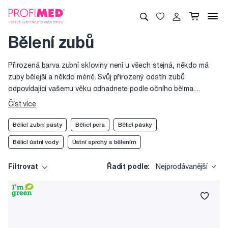
Bělení zubů
Přirozená barva zubní skloviny není u všech stejná, někdo má
zuby bělejší a někdo méně. Svůj přirozený odstín zubů
odpovídající vašemu věku odhadnete podle očního bělma.
Výrazně žlutější zabarvení může být způsobeno geneticky, ale i
Číst více
typem stravy a životního stylu. Způsobů, jak bělit zuby, je
několik. Od „prostého“ zbavování zubní skloviny plaku, přes
Bělicí zubní pasty
Bělicí pera
Bělicí pásky
odstranění povrchového zabarvení pomocí abrazivních látek až
Bělicí ústní vody
Ústní sprchy s bělením
po chemické bělení, prováděné profesionály v ordinacích. Námi
nabízené přípravky pro domácí bělení jsou při správném
Filtrovat
Řadit podle:
Nejprodávanější
používání naprosto bezpečné a šetrné.