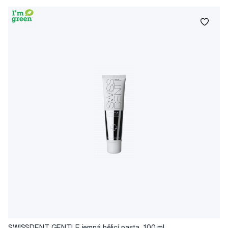
SWISSDENT GENTLE jemná bělicí pasta, 100 ml