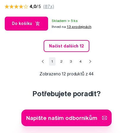
4,0
/5
(87x)
Skladem > 5 ks
Do košíku
Ihned na
13 prodejnách
Načíst dalších 12
1
2
3
4
Zobrazeno
12
produktů z 44
Potřebujete poradit?
Napište našim odborníkům