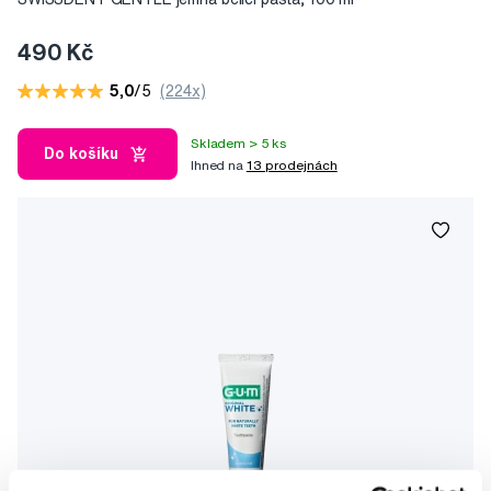
490 Kč
5,0
/5
(224x)
Skladem > 5 ks
Do košíku
Ihned na
13 prodejnách