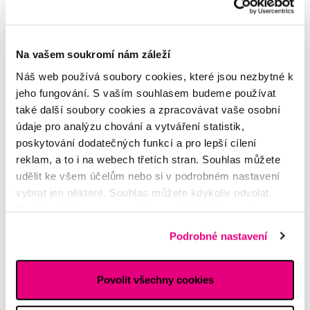
Na vašem soukromí nám záleží
Náš web používá soubory cookies, které jsou nezbytné k
jeho fungování. S vaším souhlasem budeme používat
také další soubory cookies a zpracovávat vaše osobní
GUM OriginalWhite bělicí zubní pasta, 12 ml
údaje pro analýzu chování a vytváření statistik,
poskytování dodatečných funkcí a pro lepší cílení
35 Kč
reklam, a to i na webech třetích stran. Souhlas můžete
4,5
/5
(299x)
udělit ke všem účelům nebo si v podrobném nastavení
vybrat jen některé. Souhlas můžete kdykoliv odvolat.
Skladem > 5 ks
Podrobné informace o cookies, včetně informací o
Do košíku
Ihned na
13 prodejnách
předávání údajů o vašem chování na webu sociálním a
Podrobné nastavení
reklamním sítím naleznete
zde
.
Povolit všechny cookies