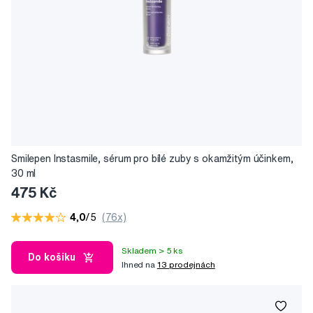
Smilepen Instasmile, sérum pro bílé zuby s okamžitým účinkem,
30 ml
475 Kč
4,0
/5
(76x)
Skladem > 5 ks
Do košíku
Ihned na
13 prodejnách