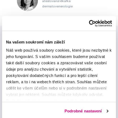
atestovaná lékařka
dermatovenerologie
Na vašem soukromí nám záleží
Náš web používá soubory cookies, které jsou nezbytné k
jeho fungování. S vaším souhlasem budeme používat
také další soubory cookies a zpracovávat vaše osobní
Novinky a nabídky
údaje pro analýzu chování a vytváření statistik,
poskytování dodatečných funkcí a pro lepší cílení
reklam, a to i na webech třetích stran. Souhlas můžete
Odebírat
udělit ke všem účelům nebo si v podrobném nastavení
vybrat jen některé. Souhlas můžete kdykoliv odvolat.
Chci dostávat informace o novinkách a akčních nabídkách
Podrobné informace o cookies, včetně informací o
a souhlasím se
zpracováním osobních údajů
pro tyto účely.
předávání údajů o vašem chování na webu sociálním a
Podrobné nastavení
reklamním sítím naleznete
zde
.