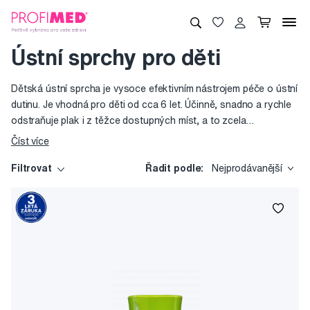
Ústní sprchy pro děti
Dětská ústní sprcha je vysoce efektivním nástrojem péče o ústní
dutinu. Je vhodná pro děti od cca 6 let. Účinně, snadno a rychle
odstraňuje plak i z těžce dostupných míst, a to zcela
bezpečným a šetrným vodním paprskem proudícím pod
Číst více
regulovatelným tlakem. Ústní sprcha je velmi vhodná zejména pro
děti používající rovnátka: speciální ortodontická tryska
Filtrovat
Řadit podle:
Nejprodávanější
odstraňuje plak v okolí zámečků až 5x efektivněji než běžný
zubní kartáček.