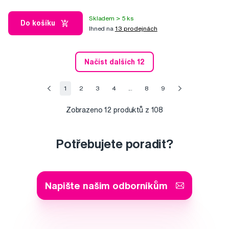
Skladem > 5 ks
Do košíku
Ihned na
13 prodejnách
Načíst dalších 12
1
2
3
4
...
8
9
Zobrazeno
12
produktů z 108
Potřebujete poradit?
Napište našim odborníkům