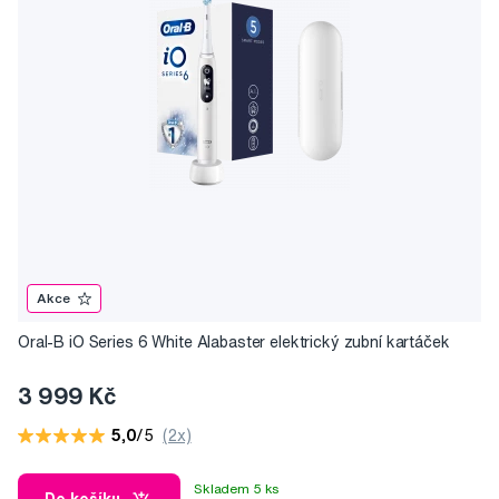
Akce
Oral-B iO Series 6 White Alabaster elektrický zubní kartáček
3 999 Kč
5,0
/5
(2x)
Skladem 5 ks