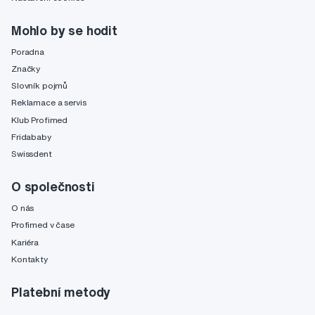
Mohlo by se hodit
Poradna
Značky
Slovník pojmů
Reklamace a servis
Klub Profimed
Fridababy
Swissdent
O společnosti
O nás
Profimed v čase
Kariéra
Kontakty
Platební metody