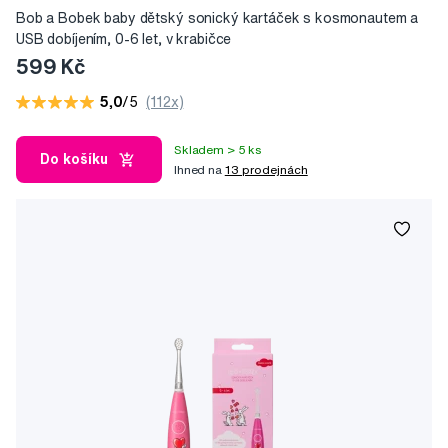
Bob a Bobek baby dětský sonický kartáček s kosmonautem a
USB dobíjením, 0-6 let, v krabičce
599 Kč
5,0
/5
(112x)
Skladem > 5 ks
Do košíku
Ihned na
13 prodejnách