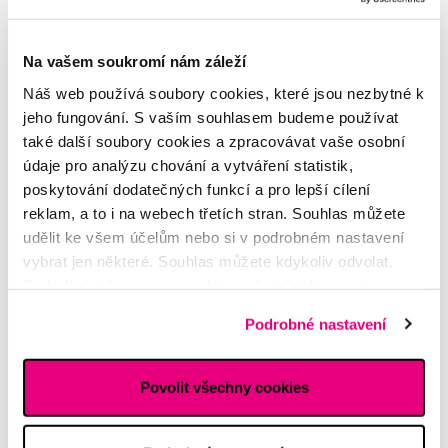
Na vašem soukromí nám záleží
Náš web používá soubory cookies, které jsou nezbytné k
Akce
jeho fungování. S vaším souhlasem budeme používat
Philips Sonicare 9900 DiamondClean Prestige Limited Edition
také další soubory cookies a zpracovávat vaše osobní
HX9992/42 Blue, Sonický elektrický zubní kartáček s aplikací
údaje pro analýzu chování a vytváření statistik,
8 999 Kč
poskytování dodatečných funkcí a pro lepší cílení
reklam, a to i na webech třetích stran. Souhlas můžete
5,0
/5
(14x)
udělit ke všem účelům nebo si v podrobném nastavení
vybrat jen některé. Souhlas můžete kdykoliv odvolat.
Skladem > 5 ks
Do košíku
Podrobné informace o cookies, včetně informací o
Ihned na
13 prodejnách
předávání údajů o vašem chování na webu sociálním a
Podrobné nastavení
reklamním sítím naleznete
zde
.
Povolit všechny cookies