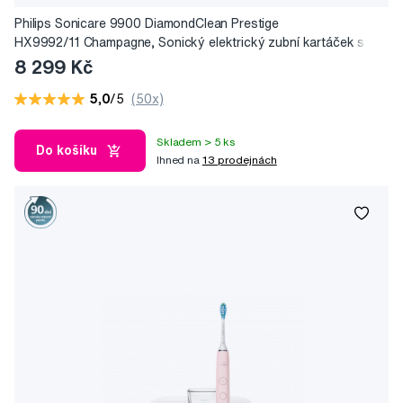
Philips Sonicare 9900 DiamondClean Prestige
HX9992/11 Champagne, Sonický elektrický zubní kartáček s
aplikací
8 299 Kč
5,0
/5
(50x)
Skladem > 5 ks
Do košíku
Ihned na
13 prodejnách