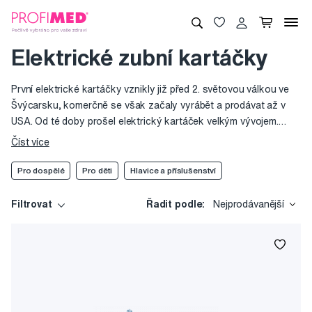
Elektrické zubní kartáčky
První elektrické kartáčky vznikly již před 2. světovou válkou ve
Švýcarsku, komerčně se však začaly vyrábět a prodávat až v
USA. Od té doby prošel elektrický kartáček velkým vývojem.
Nejdříve byly kartáčky rotační (hlavice rotovala do kruhu), což
Číst více
bylo pro citlivé dásně traumatické. Dnes se používají v zásadě 3
šetrné, účinné a prověřené technologie. Část výrobců nabízí
Pro dospělé
Pro děti
Hlavice a příslušenství
kartáčky s oscilačně-rotačními hlavicemi (s půlkruhovými
pohyby). Většina značek využívá sonickou technologii. Hlavice
Filtrovat
Řadit podle:
Nejprodávanější
sonických kartáčků kmitají s vysokou frekvencí ze strany na
stranu. Různí výrobci sonických kartáčků volí různé frekvence v
řádech tisíců kmitů (nebo také stěrů) za minutu. Typicky
například 31 000 kmitů za minutu, což je pro čištění účinné a
přitom k dásním šetrné. Nejnovější technologií jsou kartáčky
ultrazvukové.