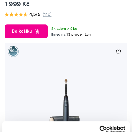
1 999 Kč
4,5
/5
(11x)
Skladem > 5 ks
Do košíku
Ihned na
13 prodejnách