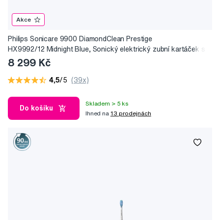
Akce
Philips Sonicare 9900 DiamondClean Prestige
HX9992/12 Midnight Blue, Sonický elektrický zubní kartáček s
aplikací
8 299 Kč
4,5
/5
(39x)
Skladem > 5 ks
Do košíku
Ihned na
13 prodejnách