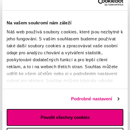
MDDr. Tomáš Pražák
Na vašem soukromí nám záleží
Odborná zubní konzultace –
Náš web používá soubory cookies, které jsou nezbytné k
parodontologie
jeho fungování. S vaším souhlasem budeme používat
také další soubory cookies a zpracovávat vaše osobní
Alena Růžičková
údaje pro analýzu chování a vytváření statistik,
odborná konzultace dětského
poskytování dodatečných funkcí a pro lepší cílení
sortimentu
reklam, a to i na webech třetích stran. Souhlas můžete
udělit ke všem účelům nebo si v podrobném nastavení
MUDr. Alžběta Smetanová
vybrat jen některé. Souhlas můžete kdykoliv odvolat.
atestovaná lékařka
Podrobné informace o cookies, včetně informací o
dermatovenerologie
předávání údajů o vašem chování na webu sociálním a
Podrobné nastavení
reklamním sítím naleznete
zde
.
Povolit všechny cookies