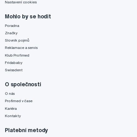
Nastavení cookies
Mohlo by se hodit
Poradna
Značky
Slovník pojmů
Reklamace a servis
Klub Profimed
Fridababy
Swissdent
O společnosti
O nás
Profimed v čase
Kariéra
Kontakty
Platební metody