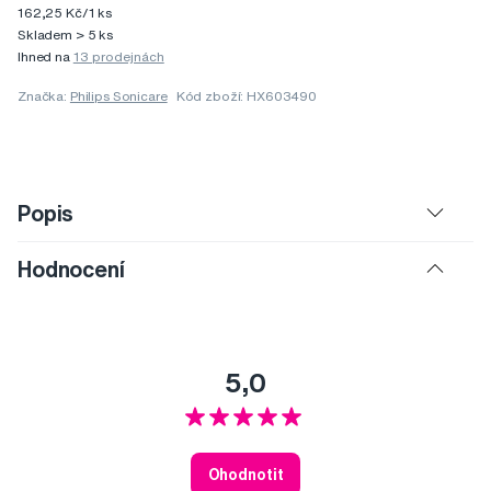
162,25 Kč/1 ks
Skladem > 5 ks
Ihned na
13 prodejnách
Značka:
Philips Sonicare
Kód zboží: HX603490
Popis
Hodnocení
5,0
Ohodnotit