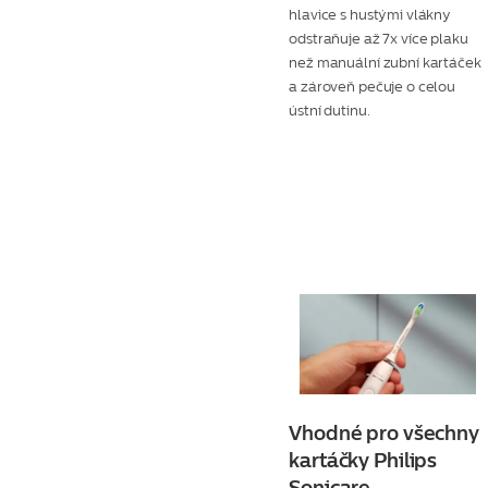
hlavice s hustými vlákny
odstraňuje až 7x více plaku
než manuální zubní kartáček
a zároveň pečuje o celou
ústní dutinu.
Vhodné pro všechny
kartáčky Philips