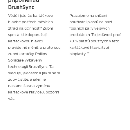
připomenutí
BrushSync
Věděli jste, že kartáčkové
Pracujeme na snížení
hlavice po třech měsících
používání plastů na bázi
ztrácí na účinnosti? Zubní
fosilních paliv ve svých
specialisté doporučují
produktech. To je důvod, proč
kartáčkovou hlavici
70 % plastů použitých v této
pravidelně měnit, a proto jsou
kartáčkové hlavici tvoří
zubní kartáčky Philips
bioplasty.**
Sonicare vybaveny
technologií BrushSync. Ta
sleduje, jak často a jak silně si
zuby čistíte, a jakmile
nastane čas na výměnu
kartáčkové hlavice, upozorní
vás.