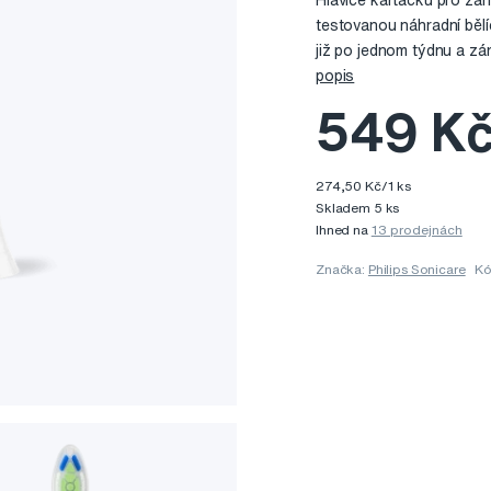
Hlavice kartáčku pro zář
testovanou náhradní bělí
již po jednom týdnu a zá
popis
549 K
274,50 Kč/1 ks
Skladem 5 ks
Ihned na
13 prodejnách
Značka:
Philips Sonicare
Kó