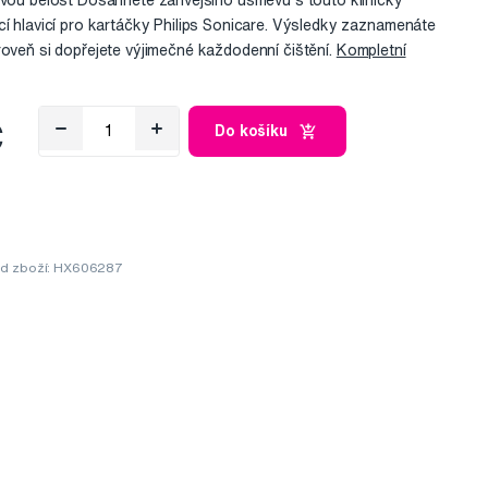
ivou bělost Dosáhněte zářivějšího úsměvu s touto klinicky
cí hlavicí pro kartáčky Philips Sonicare. Výsledky zaznamenáte
roveň si dopřejete výjimečné každodenní čištění.
Kompletní
č
Do košíku
d zboží: HX606287