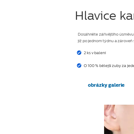
Hlavice ka
Dosáhněte zářivějšího úsměvu s
již po jednom týdnu a zároveň 
2 ks v balení
O 100 % bělejší zuby za je
obrázky galerie