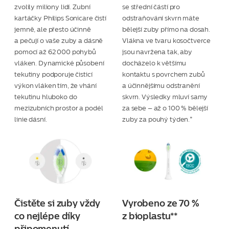
zvolily miliony lidí. Zubní
se střední částí pro
kartáčky Philips Sonicare čistí
odstraňování skvrn máte
jemně, ale přesto účinně
bělejší zuby přímo na dosah.
a pečují o vaše zuby a dásně
Vlákna ve tvaru kosočtverce
pomocí až 62 000 pohybů
jsou navržena tak, aby
vláken. Dynamické působení
docházelo k většímu
tekutiny podporuje čisticí
kontaktu s povrchem zubů
výkon vláken tím, že vhání
a účinnějšímu odstranění
tekutinu hluboko do
skvrn. Výsledky mluví samy
mezizubních prostor a podél
za sebe – až o 100 % bělejší
linie dásní.
zuby za pouhý týden.*
Čistěte si zuby vždy
Vyrobeno ze 70 %
co nejlépe díky
z bioplastu**