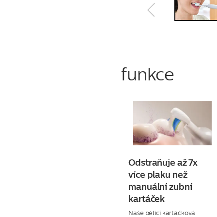
funkce
Odstraňuje až 7x
více plaku než
manuální zubní
kartáček
Naše bělící kartáčková