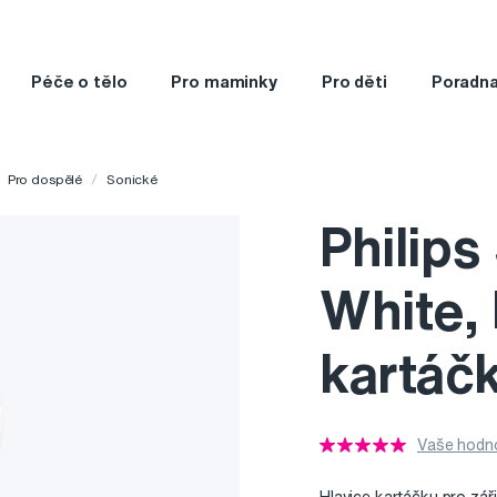
Péče o tělo
Pro maminky
Pro děti
Poradn
Pro dospělé
Sonické
Philips
White, 
kartáč
Vaše hodno