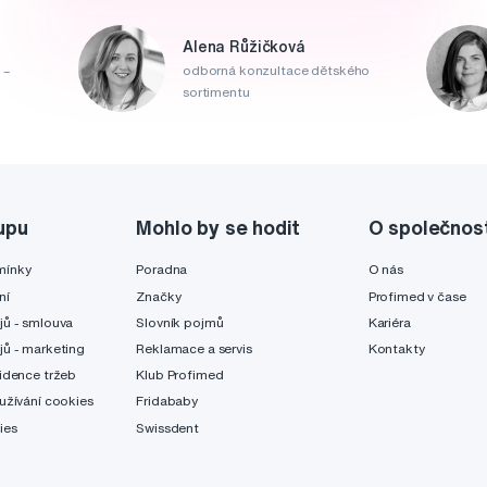
Alena Růžičková
 –
odborná konzultace dětského
sortimentu
upu
Mohlo by se hodit
O společnos
mínky
Poradna
O nás
ní
Značky
Profimed v čase
jů - smlouva
Slovník pojmů
Kariéra
jů - marketing
Reklamace a servis
Kontakty
idence tržeb
Klub Profimed
užívání cookies
Fridababy
ies
Swissdent