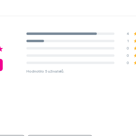
4
1
0
0
0
Hodnotilo 5 uživatelů.