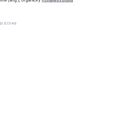
, Lime (ang.), organický
Kompletní popis
ží: EO149