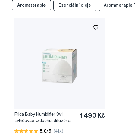
Aromaterapie
Esenciální oleje
Aromaterapie 
Frida Baby Humidifier 3v1 -
1 490 Kč
zvlhčovač vzduchu, difuzér a
noční světlo
5,0
/5
(41x)