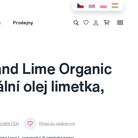
a
Prodejny
and Lime Organic
lní olej limetka,
cení (5x)