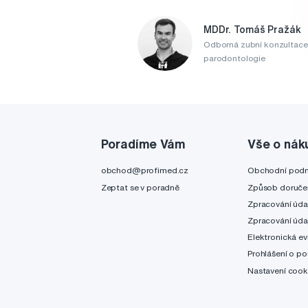
MDDr. Tomáš Pražák
Odborná zubní konzultace
parodontologie
Poradíme Vám
Vše o nák
obchod@profimed.cz
Obchodní pod
Zeptat se v poradně
Způsob doruče
Zpracování úda
Zpracování úda
Elektronická ev
Prohlášení o po
Nastavení cook