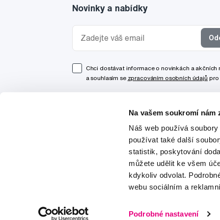
Novinky a nabídky
Od
Chci dostávat informace o novinkách a akčních
a souhlasím se
zpracováním osobních údajů
pro 
Na vašem soukromí nám z
Náš web používá soubory 
používat také další soubo
statistik, poskytování doda
můžete udělit ke všem úče
kdykoliv odvolat. Podrobn
webu sociálním a reklamn
© 1997-2026
Podrobné nastavení