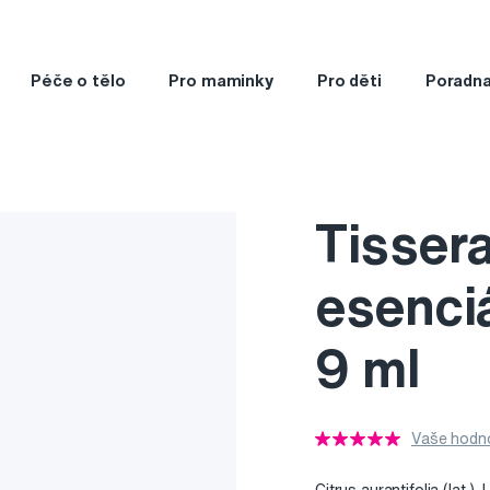
Péče o tělo
Pro maminky
Pro děti
Poradn
Tisser
esenciá
9 ml
Vaše hodno