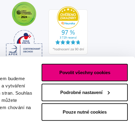
Povolit všechny cookies
asem budeme
 a vytváření
Podrobné nastavení
h stran. Souhlas
s můžete
ašem chování na
Pouze nutné cookies
Vytvořeno s láskou
IZON
+
2FRESH