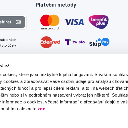
Platební metody
ebírat
 nabídkách
tyto účely.
áleží
cookies, které jsou nezbytné k jeho fungování. S vaším souhl
ry cookies a zpracovávat vaše osobní údaje pro analýzu chování
tečných funkcí a pro lepší cílení reklam, a to i na webech třetíc
lům nebo si v podrobném nastavení vybrat jen některé. Souhla
é informace o cookies, včetně informací o předávání údajů o v
ím sítím naleznete
zde
.
Tato stránka je chráněna službou reCAPTCHA a platí zde
Zásady ochrany soukromí
a
Podmínky služby
společnosti Google.