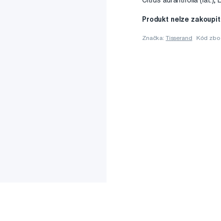
Citrus aurantifolia (lat.)
Produkt nelze zakoupit
Značka:
Tisserand
Kód zbo