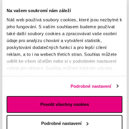
Na vašem soukromí nám záleží
Akce
Náš web používá soubory cookies, které jsou nezbytné k
Frida Baby Windi, rektální katetr, 10 ks
jeho fungování. S vaším souhlasem budeme používat
také další soubory cookies a zpracovávat vaše osobní
290 Kč
údaje pro analýzu chování a vytváření statistik,
poskytování dodatečných funkcí a pro lepší cílení
5,0
/5
(100x)
reklam, a to i na webech třetích stran. Souhlas můžete
udělit ke všem účelům nebo si v podrobném nastavení
Skladem > 5 ks
Do košíku
Ihned na
13 prodejnách
vybrat jen některé. Souhlas můžete kdykoliv odvolat.
Podrobné informace o cookies, včetně informací o
předávání údajů o vašem chování na webu sociálním a
Podrobné nastavení
reklamním sítím naleznete
zde
.
Povolit všechny cookies
Podrobné nastavení