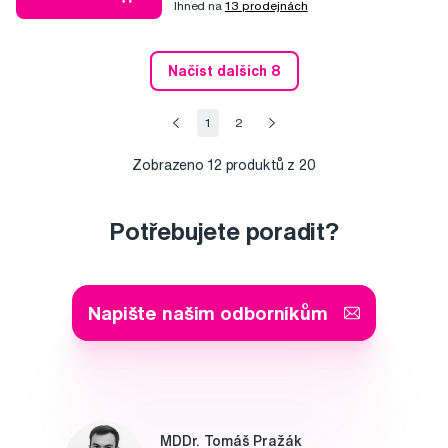
Ihned na
13 prodejnách
Načíst dalších 8
1
2
Zobrazeno
12
produktů z 20
Potřebujete poradit?
Napište našim odborníkům
MDDr. Tomáš Pražák