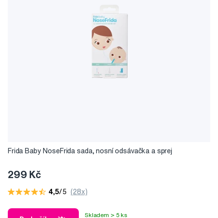
Frida Baby NoseFrida sada, nosní odsávačka a sprej
299 Kč
4,5
/5
(28x)
Skladem > 5 ks