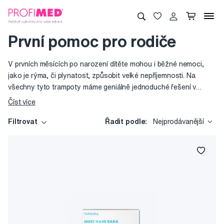
První pomoc pro rodiče
V prvních měsících po narození dítěte mohou i běžné nemoci,
jako je rýma, či plynatost, způsobit velké nepříjemnosti. Na
všechny tyto trampoty máme geniálně jednoduché řešení v
podobě produktů značky Fridababy. A pro případ, že se
Číst více
nevyhnete ani drobným zraněním, můžete svým nejmenším
zakoupit plyšové náplasti ve tvaru různých zvířátek. Je to
Filtrovat
Řadit podle:
Nejprodávanější
roztomilý kamarád, který dětem pomůže čelit stresovým
situacím, uklidní je, jsou-li rozzlobené a rozveselí je, jsou-li
smutné.