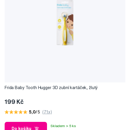
Frida Baby Tooth Hugger 3D zubní kartáček, žlutý
199 Kč
5,0
/5
(71x)
Skladem > 5 ks
Do košíku