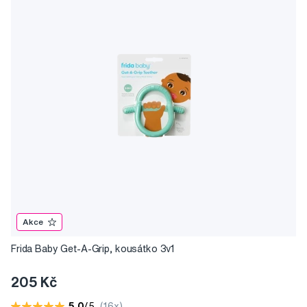
Akce
Frida Baby Get-A-Grip, kousátko 3v1
205 Kč
5,0
/5
(16x)