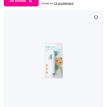
Do košíku
Ihned na
13 prodejnách