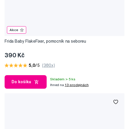
Akce
Frida Baby FlakeFixer, pomocník na seboreu
390 Kč
5,0
/5
(380x)
Skladem > 5 ks
Do košíku
Ihned na
13 prodejnách