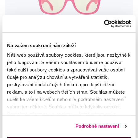
Na vašem soukromí nám záleží
Náš web používá soubory cookies, které jsou nezbytné k
Akce
jeho fungování. S vaším souhlasem budeme používat
také další soubory cookies a zpracovávat vaše osobní
BABIATORS Navigator brýle proti modrému světlu, růžové, 6+
údaje pro analýzu chování a vytváření statistik,
poskytování dodatečných funkcí a pro lepší cílení
750 Kč
reklam, a to i na webech třetích stran. Souhlas můžete
5,0
/5
(4x)
udělit ke všem účelům nebo si v podrobném nastavení
vybrat jen některé. Souhlas můžete kdykoliv odvolat.
Skladem > 5 ks
Podrobné informace o cookies, včetně informací o
Do košíku
Ihned na
1 prodejně
předávání údajů o vašem chování na webu sociálním a
Podrobné nastavení
reklamním sítím naleznete
zde
.