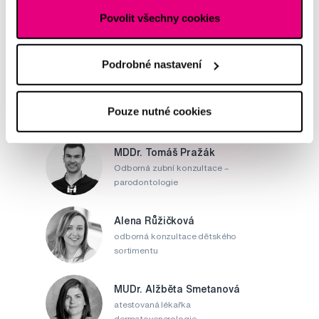
Potřebujete poradit?
Povolit všechny cookies
Napište našim odborníkům
Podrobné nastavení
Pouze nutné cookies
MDDr. Tomáš Pražák
Odborná zubní konzultace –
parodontologie
Alena Růžičková
odborná konzultace dětského
sortimentu
MUDr. Alžběta Smetanová
atestovaná lékařka
dermatovenerologie