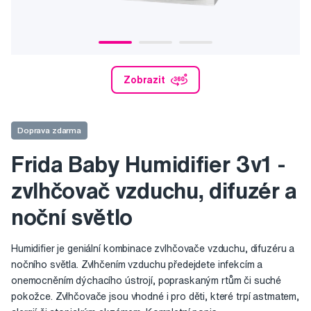
Zobrazit
Doprava zdarma
Frida Baby Humidifier 3v1 -
zvlhčovač vzduchu, difuzér a
noční světlo
Humidifier je geniální kombinace zvlhčovače vzduchu, difuzéru a
nočního světla. Zvlhčením vzduchu předejdete infekcím a
onemocněním dýchacího ústrojí, popraskaným rtům či suché
pokožce. Zvlhčovače jsou vhodné i pro děti, které trpí astmatem,