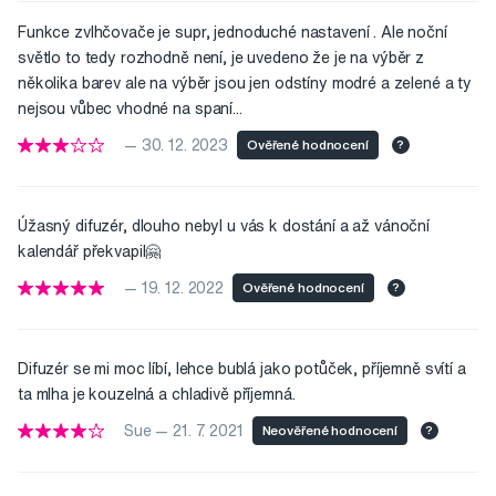
Funkce zvlhčovače je supr, jednoduché nastavení . Ale noční
světlo to tedy rozhodně není, je uvedeno že je na výběr z
několika barev ale na výběr jsou jen odstíny modré a zelené a ty
nejsou vůbec vhodné na spaní...
— 30. 12. 2023
Ověřené hodnocení
?
Úžasný difuzér, dlouho nebyl u vás k dostání a až vánoční
kalendář překvapil🤗
— 19. 12. 2022
Ověřené hodnocení
?
Difuzér se mi moc líbí, lehce bublá jako potůček, příjemně svítí a
ta mlha je kouzelná a chladivě příjemná.
Sue — 21. 7. 2021
Neověřené hodnocení
?