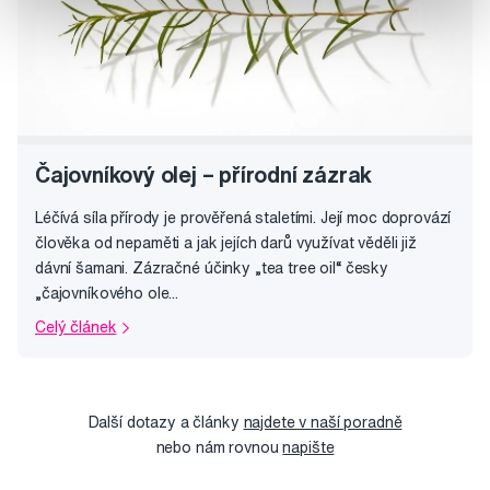
Čajovníkový olej – přírodní zázrak
Léčívá síla přírody je prověřená staletími. Její moc doprovází
člověka od nepaměti a jak jejích darů využívat věděli již
dávní šamani. Zázračné účinky „tea tree oil“ česky
„čajovníkového ole...
Celý článek
Další dotazy a články
najdete v naší poradně
nebo nám rovnou
napište