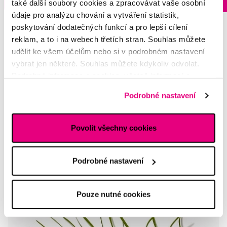
také další soubory cookies a zpracovávat vaše osobní
13 prodejnách
údaje pro analýzu chování a vytváření statistik,
poskytování dodatečných funkcí a pro lepší cílení
reklam, a to i na webech třetích stran. Souhlas můžete
udělit ke všem účelům nebo si v podrobném nastavení
vybrat jen některé. Souhlas můžete kdykoliv odvolat.
Vybrané dotazy a články
Podrobné informace o cookies, včetně informací o
předávání údajů o vašem chování na webu sociálním a
Podrobné nastavení
reklamním sítím naleznete
zde
.
Fluorid v těhotenství
Povolit všechny cookies
Tereza
Frida mom
Podrobné nastavení
Tereza
Pouze nutné cookies