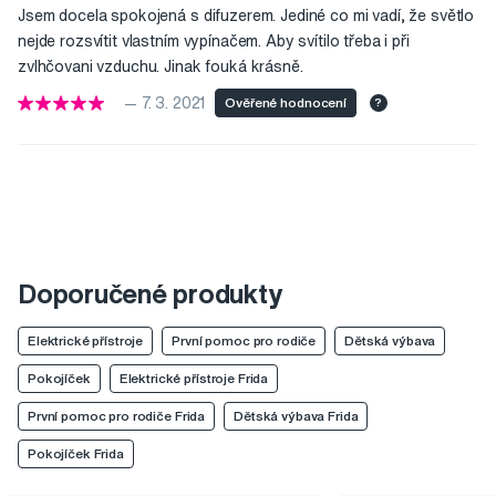
Jsem docela spokojená s difuzerem. Jediné co mi vadí, že světlo
nejde rozsvítit vlastním vypínačem. Aby svítilo třeba i při
zvlhčovani vzduchu. Jinak fouká krásně.
— 7. 3. 2021
Ověřené hodnocení
?
Doporučené produkty
Elektrické přístroje
První pomoc pro rodiče
Dětská výbava
Pokojíček
Elektrické přístroje Frida
První pomoc pro rodiče Frida
Dětská výbava Frida
Pokojíček Frida