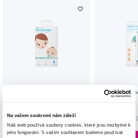
Frida Baby NoseFrida sada, nosní
Frida Baby Čistítko 3v
odsávačka a sprej
nehtíky
299 Kč
250 Kč
Na vašem soukromí nám záleží
4,5
/5
(28x)
4,5
/5
(
Náš web používá soubory cookies, které jsou nezbytné k
jeho fungování. S vaším souhlasem budeme používat
Skladem > 5 ks
Do košíku
Do košíku
Ihned na