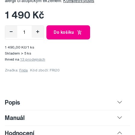
alergií či atopickým ekzémem.
Kompletní popis
1 490 Kč
Do košíku
1 490,00 Kč/1 ks
Skladem > 5 ks
Ihned na
13 prodejnách
Značka:
Frida
Kód zboží: FRI20
Popis
Manuál
Hodnocení