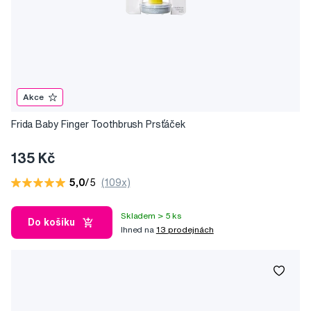
Akce
Frida Baby Finger Toothbrush Prsťáček
135 Kč
5,0
/5
(109x)
Skladem > 5 ks
Do košíku
Ihned na
13 prodejnách