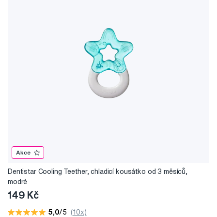
Akce
Dentistar Cooling Teether, chladicí kousátko od 3 měsíců,
modré
149 Kč
5,0
/5
(10x)