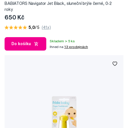
BABIATORS Navigator Jet Black, sluneční brýle černé, 0-2
roky
650 Kč
5,0
/5
(41x)
Skladem > 5 ks
Do košíku
Ihned na
13 prodejnách