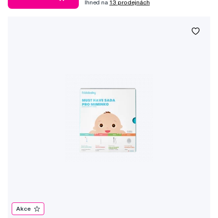
Ihned na
13 prodejnách
Akce