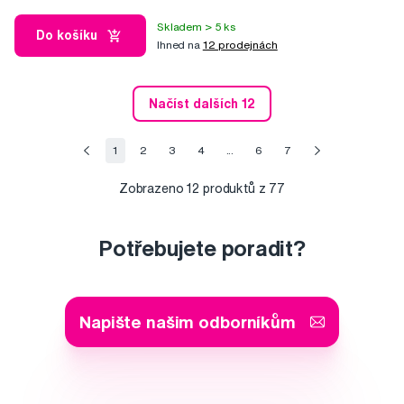
Skladem > 5 ks
Do košíku
Ihned na
12 prodejnách
Načíst dalších 12
1
2
3
4
...
6
7
Zobrazeno
12
produktů z 77
Potřebujete poradit?
Napište našim odborníkům