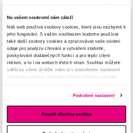
Na vašem soukromí nám záleží
Novinka
Akce
Náš web používá soubory cookies, které jsou nezbytné k
jeho fungování. S vaším souhlasem budeme používat
BABIATORS Keyhole Morning Glory, sluneční brýle tyrkysové,
také další soubory cookies a zpracovávat vaše osobní
3-5 let
údaje pro analýzu chování a vytváření statistik,
650 Kč
poskytování dodatečných funkcí a pro lepší cílení
reklam, a to i na webech třetích stran. Souhlas můžete
5,0
/5
(1x)
udělit ke všem účelům nebo si v podrobném nastavení
vybrat jen některé. Souhlas můžete kdykoliv odvolat.
Skladem > 5 ks
Do košíku
Ihned na
8 prodejnách
Podrobné informace o cookies, včetně informací o
předávání údajů o vašem chování na webu sociálním a
Podrobné nastavení
reklamním sítím naleznete
zde
.
Povolit všechny cookies