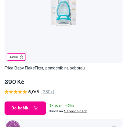
Akce
Frida Baby FlakeFixer, pomocník na seboreu
390 Kč
5,0
/5
(380x)
Skladem > 5 ks
Do košíku
Ihned na
13 prodejnách