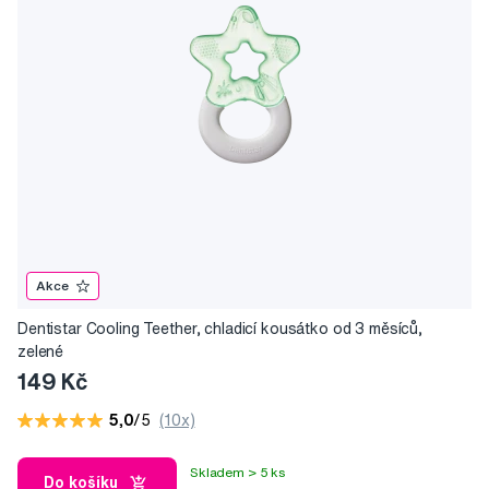
sortimentu Profimed dále naleznete kosmetiku značek
Vivaiodays, Korres a Castera. Produkty jsou speciálně vyvinuty
pro dětskou citlivou pokožku a obsahují složky přírodního
původu, které hydratují, zklidňují, chrání a změkčují. Vybírat si
můžete z produktů každodenní i speciální péče.
Akce
Dentistar Cooling Teether, chladicí kousátko od 3 měsíců,
zelené
149 Kč
5,0
/5
(10x)
Skladem > 5 ks
Do košíku