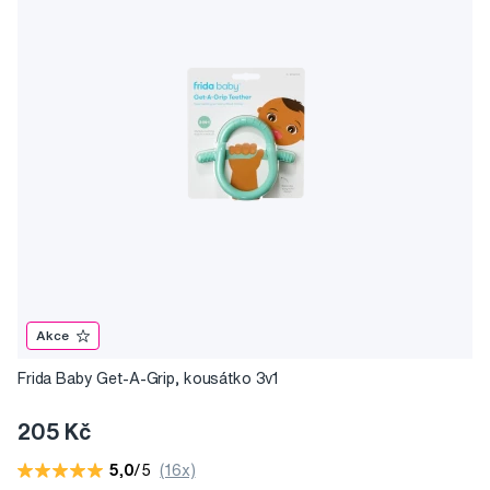
Akce
Frida Baby Get-A-Grip, kousátko 3v1
205 Kč
5,0
/5
(16x)