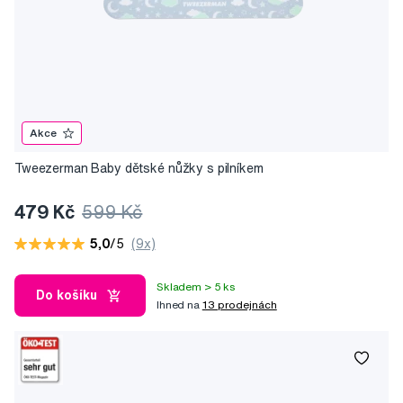
Akce
Tweezerman Baby dětské nůžky s pilníkem
479 Kč
599 Kč
5,0
/5
(9x)
Skladem > 5 ks
Do košíku
Ihned na
13 prodejnách