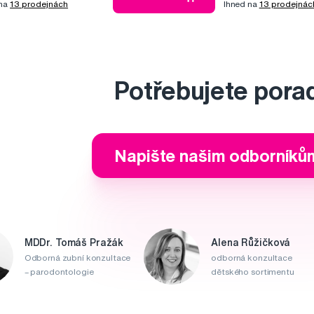
 na
13 prodejnách
Ihned na
13 prodejnác
Potřebujete pora
Napište našim odborníků
MDDr. Tomáš Pražák
Alena Růžičková
Odborná zubní konzultace
odborná konzultace
– parodontologie
dětského sortimentu