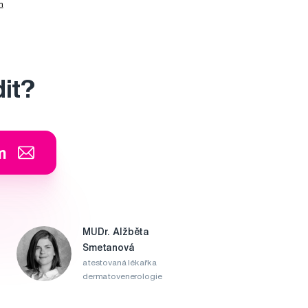
h
dit?
m
MUDr. Alžběta
Smetanová
atestovaná lékařka
dermatovenerologie