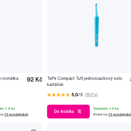
o rovnátka
92 Kč
TePe Compact Tuft jednosvazkový solo
kartáček
5,0
/5
(807x)
em > 5 ks
Skladem > 5 ks
Do košíku
 na
13 prodejnách
Ihned na
13 prodejnác