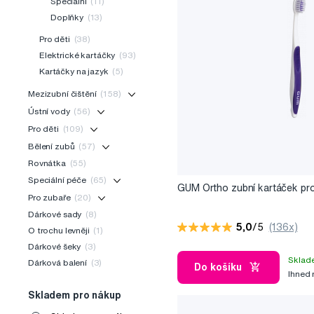
Speciální
(11)
Doplňky
(13)
Pro děti
(38)
Elektrické kartáčky
(93)
Kartáčky na jazyk
(5)
Mezizubní čištění
(158)
Ústní vody
(56)
Pro děti
(109)
Bělení zubů
(57)
Rovnátka
(55)
Speciální péče
(65)
GUM Ortho zubní kartáček pr
Pro zubaře
(20)
Dárkové sady
(8)
5,0
/5
(136x)
O trochu levněji
(1)
Dárkové šeky
(3)
Sklad
Dárková balení
(3)
Do košíku
Ihned
Skladem pro nákup