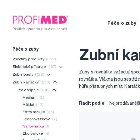
Péče o zuby
Péče o zuby
Zubní ka
Všechny produkty
(862)
Elektrické přístroje
(197)
Zuby s rovnátky vyžadují spec
Zubní pasty
(129)
rovnátka. Vlákna jsou sestřiže
Zubní kartáčky
(256)
hůře přístupných míst. Kartáč
Pro dospělé
(130)
Medium
(22)
Řadit podle:
Nejprodávanějš
Měkké
(42)
Extra měkké
(35)
Jednosvazkové
(7)
Na rovnátka
(6)
Ekologické
(4)