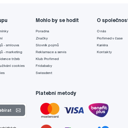
upu
Mohlo by se hodit
O společnos
mínky
Poradna
O nás
ní
Značky
Profimed v čase
jů - smlouva
Slovník pojmů
Kariéra
jů - marketing
Reklamace a servis
Kontakty
idence tržeb
Klub Profimed
užívání cookies
Fridababy
ies
Swissdent
Platební metody
ebírat
 nabídkách