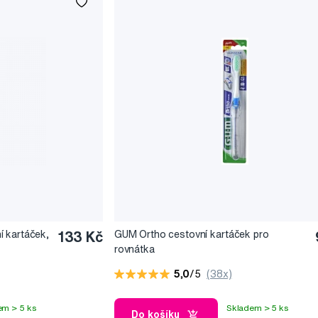
 kartáček,
133 Kč
GUM Ortho cestovní kartáček pro
rovnátka
5,0
/5
(38x)
em > 5 ks
Skladem > 5 ks
Do košíku