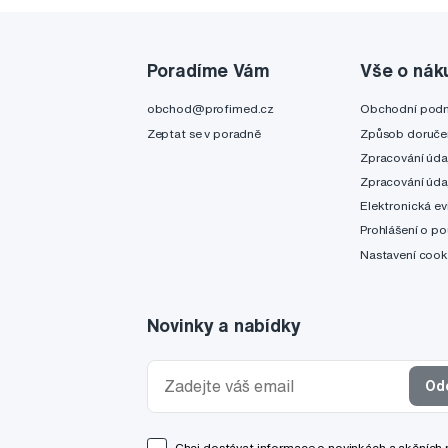
Poradíme Vám
Vše o nák
obchod@profimed.cz
Obchodní pod
Zeptat se v poradně
Způsob doruče
Zpracování úda
Zpracování úda
Elektronická ev
Prohlášení o po
Nastavení cook
Novinky a nabídky
Od
Chci dostávat informace o novinkách a akčních