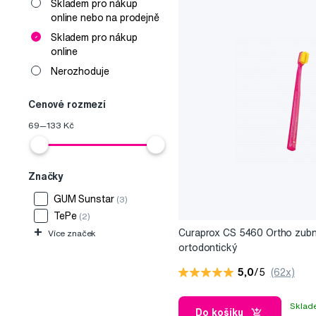
Skladem pro nákup
online nebo na prodejně
Skladem pro nákup
online
Nerozhoduje
Cenové rozmezí
69
—
133
Kč
Značky
GUM Sunstar
(3)
TePe
(2)
+
Curaprox CS 5460 Ortho zubní
Více značek
ortodontický
5,0
/5
(62x)
Sklad
Do košíku