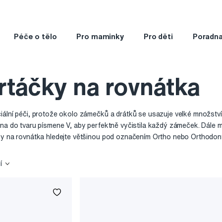
Péče o tělo
Pro maminky
Pro děti
Poradn
rtáčky na rovnátka
iální péči, protože okolo zámečků a drátků se usazuje velké množství
na do tvaru písmene V, aby perfektně vyčistila každý zámeček. Dále ma
ky na rovnátka hledejte většinou pod označením Ortho nebo Orthodont
í