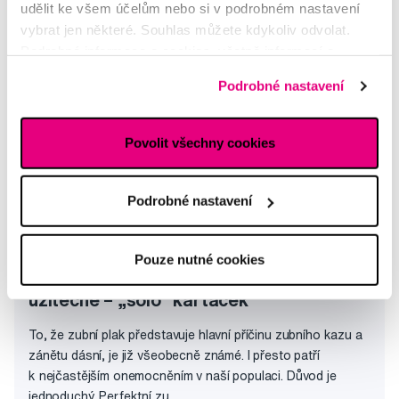
udělit ke všem účelům nebo si v podrobném nastavení
Pobolívání zubu vedle toho vrtaného
vybrat jen některé. Souhlas můžete kdykoliv odvolat.
Hana
Podrobné informace o cookies, včetně informací o
předávání údajů o vašem chování na webu sociálním a
Podrobné nastavení
reklamním sítím naleznete
zde
.
Povolit všechny cookies
Podrobné nastavení
Pouze nutné cookies
Co je malé, není jen roztomilé, ale i
užitečné – „solo“ kartáček
To, že zubní plak představuje hlavní příčinu zubního kazu a
zánětu dásní, je již všeobecně známé. I přesto patří
k nejčastějším onemocněním v naší populaci. Důvod je
jednoduchý. Perfektní zu...