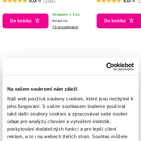
5,0
/5
(114x)
5,0
/5
(
Skladem > 5 ks
Do košíku
Do košíku
Ihned na
13 prodejnách
Vybrané dotazy a články
Na vašem soukromí nám záleží
Bolest zubů při jídle
Náš web používá soubory cookies, které jsou nezbytné k
Kurt
jeho fungování. S vaším souhlasem budeme používat
také další soubory cookies a zpracovávat vaše osobní
Zubní kámen
údaje pro analýzu chování a vytváření statistik,
Veronika
poskytování dodatečných funkcí a pro lepší cílení
reklam, a to i na webech třetích stran. Souhlas můžete