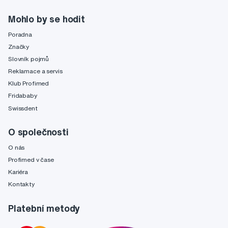
Mohlo by se hodit
Poradna
Značky
Slovník pojmů
Reklamace a servis
Klub Profimed
Fridababy
Swissdent
O společnosti
O nás
Profimed v čase
Kariéra
Kontakty
Platební metody