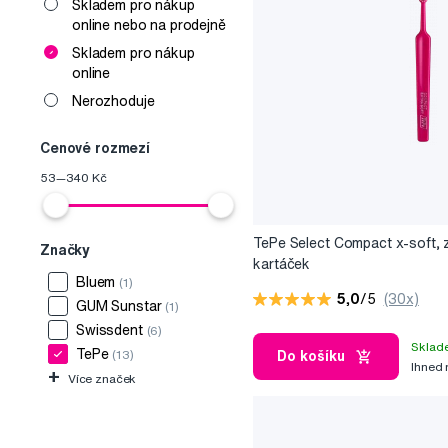
Skladem pro nákup
online nebo na prodejně
Skladem pro nákup
online
Nerozhoduje
Cenové rozmezí
53
—
340
Kč
TePe Select Compact x-soft, 
Značky
kartáček
Bluem
(1)
5,0
/5
(30x)
GUM Sunstar
(1)
Swissdent
(6)
Sklad
TePe
(13)
Do košíku
Ihned
+
Více značek