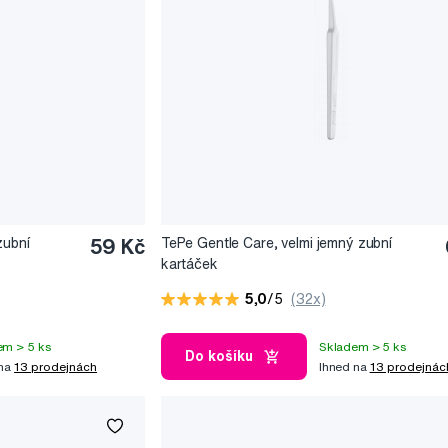
zubní
59 Kč
TePe Gentle Care, velmi jemný zubní
kartáček
5,0
/5
(32x)
em > 5 ks
Skladem > 5 ks
Do košíku
 na
13 prodejnách
Ihned na
13 prodejnác