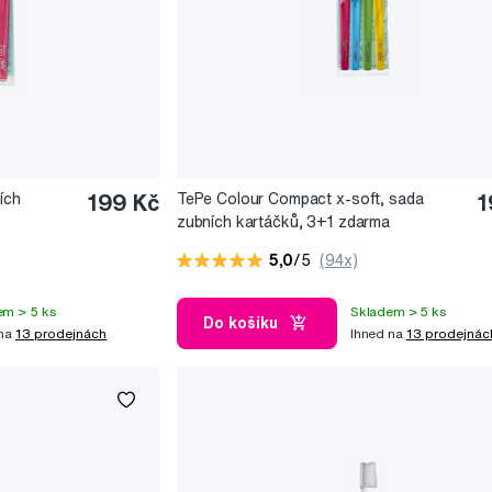
ích
199 Kč
TePe Colour Compact x-soft, sada
1
zubních kartáčků, 3+1 zdarma
5,0
/5
(94x)
em > 5 ks
Skladem > 5 ks
Do košíku
 na
13 prodejnách
Ihned na
13 prodejnác