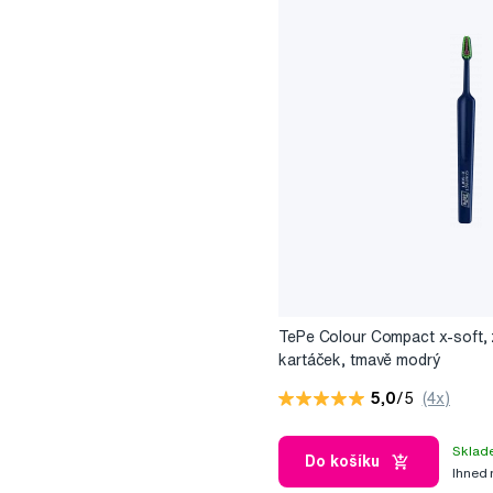
TePe Colour Compact x-soft, 
kartáček, tmavě modrý
5,0
/5
(4x)
Sklad
Do košíku
Ihned