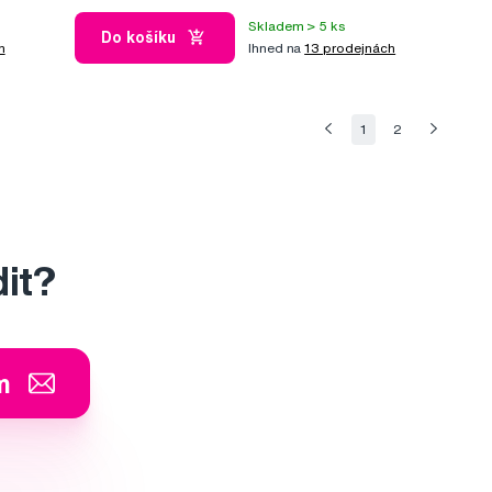
Skladem > 5 ks
Do košíku
h
Ihned na
13 prodejnách
1
2
dit?
m