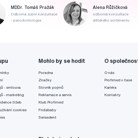
MDDr. Tomáš Pražák
Alena Růžičková
Odborná zubní konzultace
odborná konzultace
– parodontologie
dětského sortimentu
upu
Mohlo by se hodit
O společnos
mínky
Poradna
O nás
ní
Značky
Profimed v čase
jů - smlouva
Slovník pojmů
Kariéra
jů - marketing
Reklamace a servis
Kontakty
idence tržeb
Klub Profimed
užívání cookies
Fridababy
ies
Swissdent