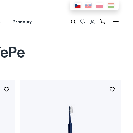
a
Prodejny
TePe