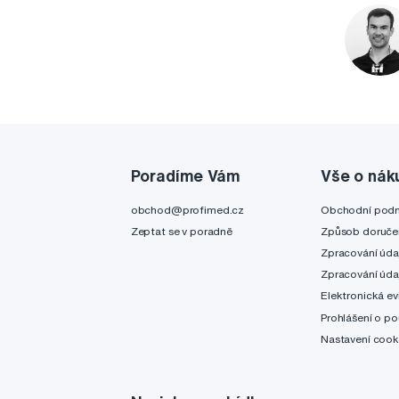
Poradíme Vám
Vše o nák
obchod@profimed.cz
Obchodní pod
Zeptat se v poradně
Způsob doruče
Zpracování úda
Zpracování úda
Elektronická ev
Prohlášení o po
Nastavení cook