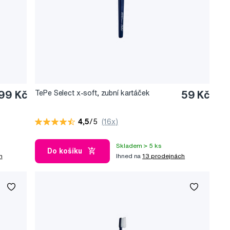
99 Kč
TePe Select x-soft, zubní kartáček
59 Kč
4,5
/5
(16x)
Skladem > 5 ks
Do košíku
h
Ihned na
13 prodejnách