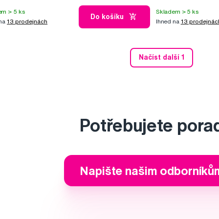
em > 5 ks
Skladem > 5 ks
Do košíku
 na
13 prodejnách
Ihned na
13 prodejnác
Načíst další 1
Potřebujete pora
Napište našim odborníků