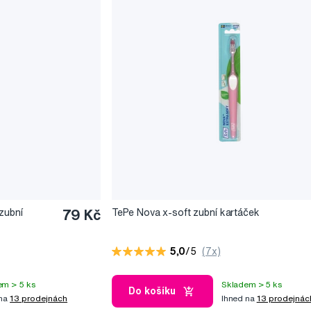
zubní
79 Kč
TePe Nova x-soft zubní kartáček
5,0
/5
(7x)
em > 5 ks
Skladem > 5 ks
Do košíku
 na
13 prodejnách
Ihned na
13 prodejnác