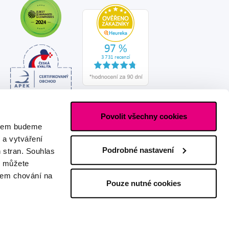
Povolit všechny cookies
asem budeme
 a vytváření
Podrobné nastavení
h stran. Souhlas
s můžete
ašem chování na
Pouze nutné cookies
Vytvořeno s láskou
IZON
+
2FRESH