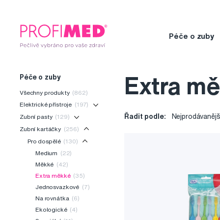
Péče o zuby
Péče o zuby
Extra mě
Všechny produkty
(862)
Elektrické přístroje
(197)
Řadit podle:
Nejprodávanějš
Zubní pasty
(129)
Zubní kartáčky
(256)
Pro dospělé
(130)
Medium
(22)
Měkké
(42)
Extra měkké
(35)
Jednosvazkové
(7)
Na rovnátka
(6)
Ekologické
(4)