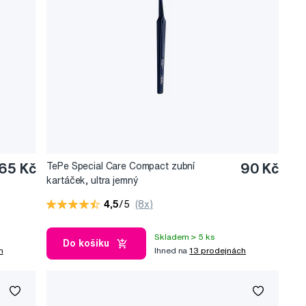
65 Kč
TePe Special Care Compact zubní
90 Kč
kartáček, ultra jemný
4,5
/5
(8x)
Skladem > 5 ks
Do košíku
h
Ihned na
13 prodejnách