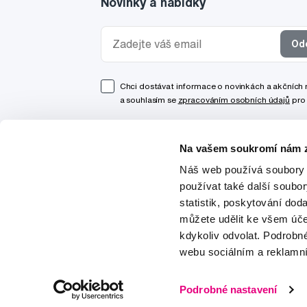
Novinky a nabídky
Od
Chci dostávat informace o novinkách a akčních
a souhlasím se
zpracováním osobních údajů
pro 
Na vašem soukromí nám z
Náš web používá soubory 
používat také další soubo
statistik, poskytování doda
můžete udělit ke všem úče
kdykoliv odvolat. Podrobn
webu sociálním a reklamn
© 1997-2026
Podrobné nastavení