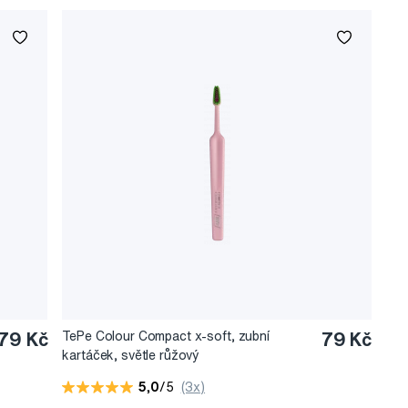
79 Kč
TePe Colour Compact x-soft, zubní
79 Kč
kartáček, světle růžový
5,0
/5
(3x)