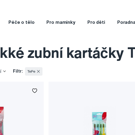
Péče o tělo
Pro maminky
Pro děti
Poradn
kké zubní kartáčky 
Filtr:
í
TePe