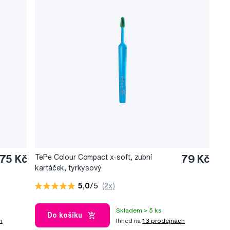
75 Kč
TePe Colour Compact x-soft, zubní
79 Kč
kartáček, tyrkysový
5,0
/5
(2x)
Skladem > 5 ks
Do košíku
h
Ihned na
13 prodejnách