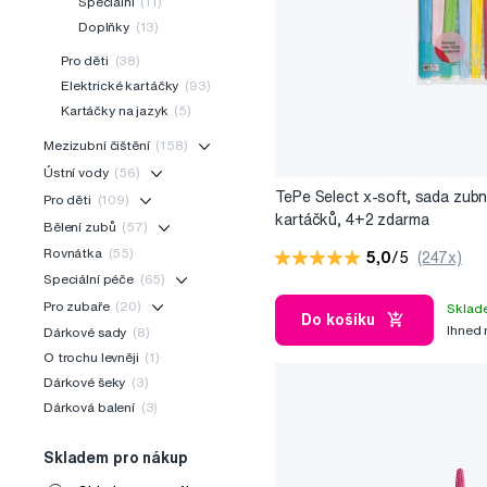
Speciální
(11)
Doplňky
(13)
Pro děti
(38)
Elektrické kartáčky
(93)
Kartáčky na jazyk
(5)
Mezizubní čištění
(158)
Ústní vody
(56)
TePe Select x-soft, sada zubn
Pro děti
(109)
kartáčků, 4+2 zdarma
Bělení zubů
(57)
Rovnátka
(55)
5,0
/5
(247x)
Speciální péče
(65)
Pro zubaře
(20)
Sklad
Do košíku
Ihned
Dárkové sady
(8)
O trochu levněji
(1)
Dárkové šeky
(3)
Dárková balení
(3)
Skladem pro nákup