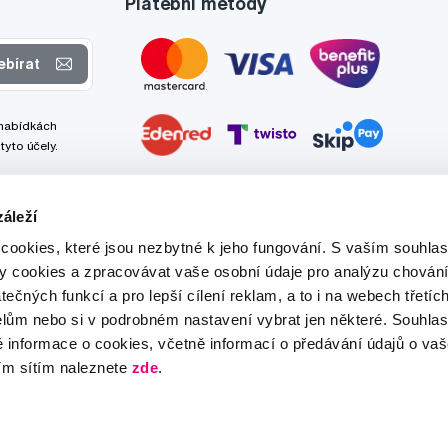
Platební metody
ebírat
 nabídkách
tyto účely.
áleží
cookies, které jsou nezbytné k jeho fungování. S vaším souhl
ry cookies a zpracovávat vaše osobní údaje pro analýzu chování
tečných funkcí a pro lepší cílení reklam, a to i na webech třetíc
lům nebo si v podrobném nastavení vybrat jen některé. Souhla
é informace o cookies, včetně informací o předávání údajů o v
ím sítím naleznete
zde
.
Tato stránka je chráněna službou reCAPTCHA a platí zde
Zásady ochrany soukromí
a
Podmínky služby
společnosti Google.