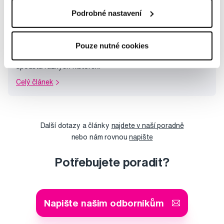
Podrobné nastavení
Co dělat po vytržení zubu?
Pouze nutné cookies
Trhání zubů se nemusíte obávat, přestože mezi lidmi koluje
spousta různých historek.
Celý článek
Další dotazy a články
najdete v naší poradně
nebo nám rovnou
napište
Potřebujete poradit?
Napište našim odborníkům