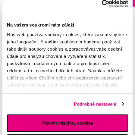
13 prodejnách
Na vašem soukromí nám záleží
Náš web používá soubory cookies, které jsou nezbytné k
Vybrané dotazy a články
jeho fungování. S vaším souhlasem budeme používat
také další soubory cookies a zpracovávat vaše osobní
údaje pro analýzu chování a vytváření statistik,
poskytování dodatečných funkcí a pro lepší cílení
Oral-B iO 10
reklam, a to i na webech třetích stran. Souhlas můžete
Olga
udělit ke všem účelům nebo si v podrobném nastavení
vybrat jen některé. Souhlas můžete kdykoliv odvolat.
Podrobné informace o cookies, včetně informací o
předávání údajů o vašem chování na webu sociálním a
Podrobné nastavení
reklamním sítím naleznete
zde
.
Povolit všechny cookies