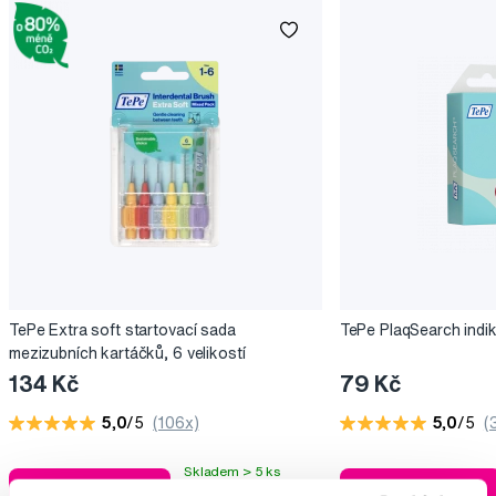
TePe Extra soft startovací sada
TePe PlaqSearch indik
mezizubních kartáčků, 6 velikostí
134 Kč
79 Kč
5,0
/5
(106x)
5,0
/5
(
Skladem > 5 ks
Do košíku
Do košíku
Ihned na