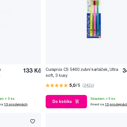
m
133 Kč
Curaprox CS 5460 zubní kartáček, Ultra
3
k
soft, 3 kusy
5,0
/5
(242x)
em > 5 ks
Skladem > 5 ks
Do košíku
 na
13 prodejnách
Ihned na
13 prodejnác