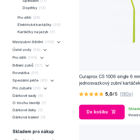
Speciální
(11)
Doplňky
(13)
Pro děti
(38)
Elektrické kartáčky
(93)
Kartáčky na jazyk
(5)
Mezizubní čištění
(158)
Ústní vody
(56)
Pro děti
(109)
Bělení zubů
(57)
Rovnátka
(55)
Curaprox CS 1006 single 6 m
Speciální péče
(65)
jednosvazkový zubní kartáče
Pro zubaře
(20)
5,0
/5
(180x)
Dárkové sady
(8)
O trochu levněji
(1)
Sklad
Dárkové šeky
(3)
Do košíku
Ihned
Dárková balení
(3)
Skladem pro nákup