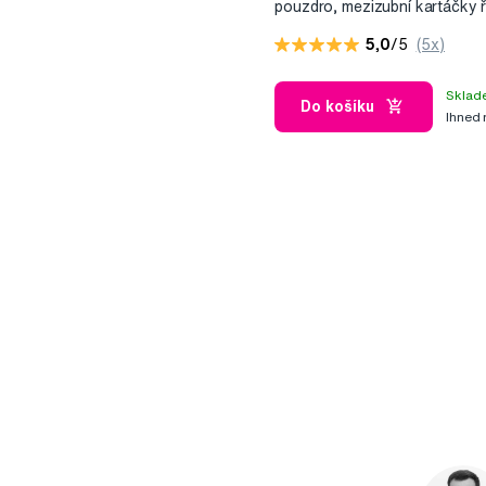
pouzdro, mezizubní kartáčky 
Prime+ držák
5,0
/5
(5x)
Sklad
Do košíku
Ihned