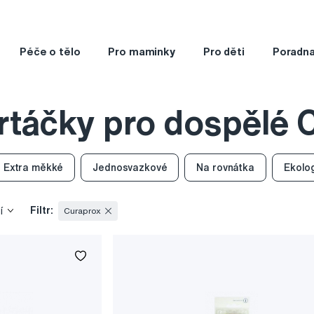
Péče o tělo
Pro maminky
Pro děti
Poradn
rtáčky pro dospělé 
Extra měkké
Jednosvazkové
Na rovnátka
Ekolo
Filtr:
í
Curaprox