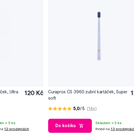
ček, Ultra
120 Kč
Curaprox CS 3960 zubní kartáček, Super
1
soft
5,0
/5
(14x)
em > 5 ks
Skladem > 5 ks
Do košíku
 na
12 prodejnách
Ihned na
13 prodejnác