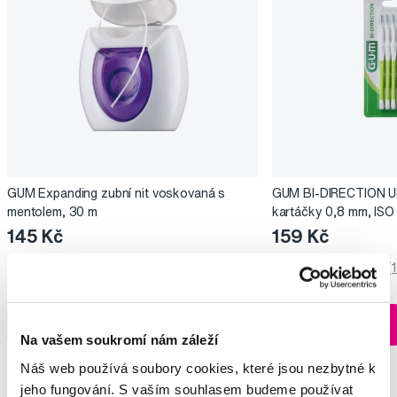
GUM Expanding zubní nit voskovaná s
GUM BI-DIRECTION U
mentolem, 30 m
kartáčky 0,8 mm, ISO 
145 Kč
159 Kč
5,0
/5
(131x)
5,0
/5
(
Skladem > 5 ks
Do košíku
Do košíku
Ihned na
Na vašem soukromí nám záleží
13 prodejnách
Náš web používá soubory cookies, které jsou nezbytné k
jeho fungování. S vaším souhlasem budeme používat