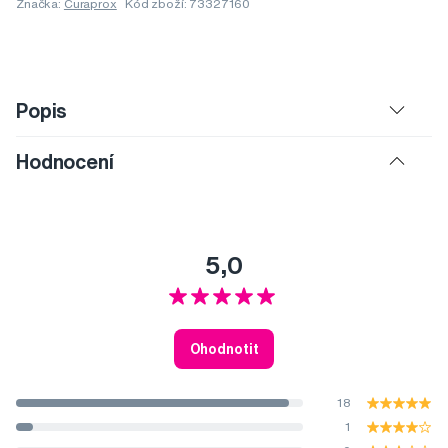
Značka:
Curaprox
Kód zboží: 73327160
Popis
Hodnocení
5,0
Ohodnotit
18
1