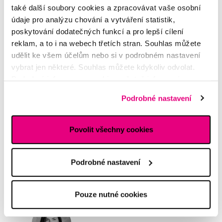
také další soubory cookies a zpracovávat vaše osobní
Potřebujete poradit?
údaje pro analýzu chování a vytváření statistik,
poskytování dodatečných funkcí a pro lepší cílení
reklam, a to i na webech třetích stran. Souhlas můžete
Napište našim odborníkům
udělit ke všem účelům nebo si v podrobném nastavení
vybrat jen některé. Souhlas můžete kdykoliv odvolat.
Podrobné informace o cookies, včetně informací o
předávání údajů o vašem chování na webu sociálním a
Podrobné nastavení
reklamním sítím naleznete
zde
.
MDDr. Tomáš Pražák
Povolit všechny cookies
Odborná zubní konzultace –
parodontologie
Podrobné nastavení
Alena Růžičková
odborná konzultace dětského
sortimentu
Pouze nutné cookies
MUDr. Alžběta Smetanová