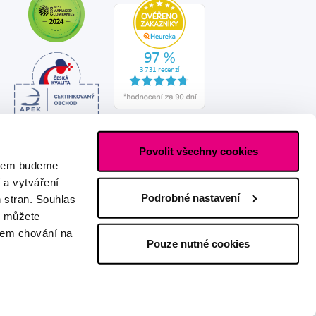
Povolit všechny cookies
asem budeme
 a vytváření
Podrobné nastavení
h stran. Souhlas
s můžete
ašem chování na
Pouze nutné cookies
Vytvořeno s láskou
IZON
+
2FRESH