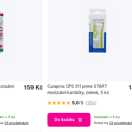
zizubní
159 Kč
Curaprox CPS 011 prime START
1
mezizubní kartáčky, zelené, 5 ks
5,0
/5
(30x)
em > 5 ks
Skladem > 5 ks
Do košíku
 na
13 prodejnách
Ihned na
13 prodejnác