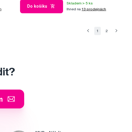
Skladem > 5 ks
Do košíku
h
Ihned na
13 prodejnách
1
2
dit?
m