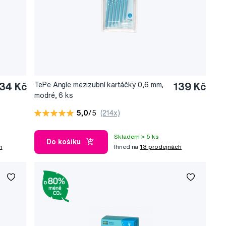
34 Kč
TePe Angle mezizubní kartáčky 0,6 mm,
139 Kč
modré, 6 ks
5,0
/5
(214x)
Skladem > 5 ks
Do košíku
h
Ihned na
13 prodejnách