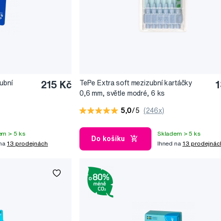
ubní
215 Kč
TePe Extra soft mezizubní kartáčky
1
0,6 mm, světle modré, 6 ks
5,0
/5
(246x)
em > 5 ks
Skladem > 5 ks
Do košíku
 na
13 prodejnách
Ihned na
13 prodejnác