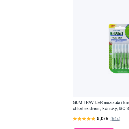
GUM TRAV-LER mezizubní kar
chlorhexidinem, kónický, ISO 3
6 ks
5,0
/5
(54x)