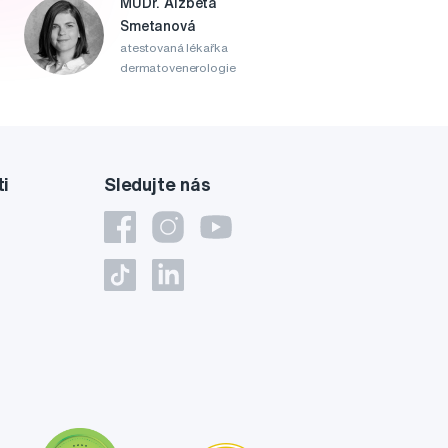
MUDr. Alžběta
Smetanová
atestovaná lékařka
dermatovenerologie
ti
Sledujte nás