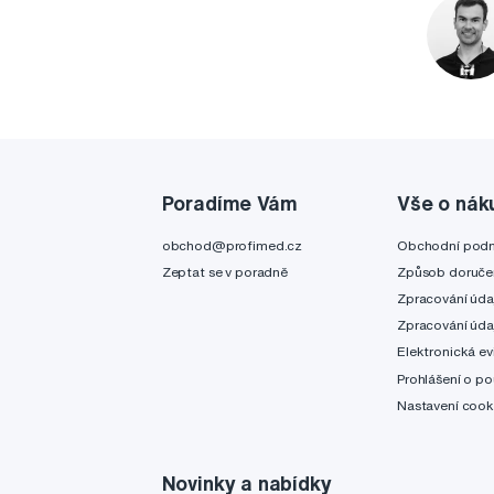
Poradíme Vám
Vše o nák
obchod@profimed.cz
Obchodní pod
Zeptat se v poradně
Způsob doruče
Zpracování úda
Zpracování úda
Elektronická ev
Prohlášení o po
Nastavení cook
Novinky a nabídky