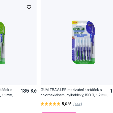
táček s
135 Kč
GUM TRAV-LER mezizubní kartáček s
1
, 1,1 mm,
chlorhexidinem, cylindrický, ISO 3, 1,2 mm,
6 ks
5,0
/5
(44x)