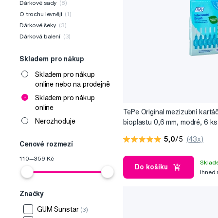
Dárkové sady
(8)
O trochu levněji
(1)
Dárkové šeky
(3)
Dárková balení
(3)
Skladem pro nákup
Skladem pro nákup
online nebo na prodejně
Skladem pro nákup
online
TePe Original mezizubní kartá
Nerozhoduje
bioplastu 0,6 mm, modré, 6 ks
5,0
/5
(43x)
Cenové rozmezí
110
—
359
Kč
Sklad
Do košíku
Ihned
Značky
GUM Sunstar
(3)