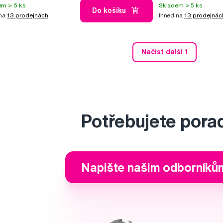
em > 5 ks
Skladem > 5 ks
Do košíku
 na
13 prodejnách
Ihned na
13 prodejnác
Načíst další 1
Potřebujete pora
Napište našim odborníků