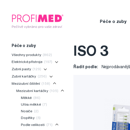
Péče o zuby
Péče o zuby
ISO 3
Všechny produkty
(862)
Elektrické přístroje
(197)
Řadit podle:
Nejprodávanějš
Zubní pasty
(129)
Zubní kartáčky
(256)
Mezizubní čištění
(158)
Mezizubní kartáčky
(105)
Měkké
(86)
Ultra měkké
(7)
Nosiče
(2)
Doplňky
(5)
Podle velikosti
(71)