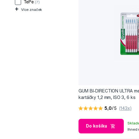
TePe
(7)
+
Více značek
GUM BI-DIRECTION ULTRA me
kartáčky 1,2 mm, ISO 3, 6 ks
5,0
/5
(143x)
Sklad
Do košíku
Ihned