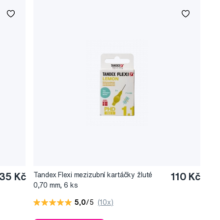
35 Kč
Tandex Flexi mezizubní kartáčky žluté
110 Kč
0,70 mm, 6 ks
5,0
/5
(10x)