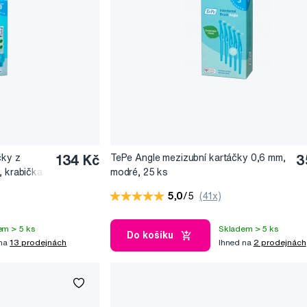
čky z
134 Kč
TePe Angle mezizubní kartáčky 0,6 mm,
3
, krabička
modré, 25 ks
5,0
/5
(41x)
em > 5 ks
Skladem > 5 ks
Do košíku
 na
13 prodejnách
Ihned na
2 prodejnách