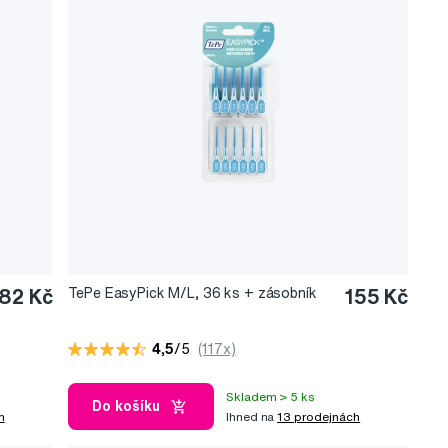
82 Kč
TePe EasyPick M/L, 36 ks + zásobník
155 Kč
4,5
/5
(117x)
Skladem > 5 ks
Do košíku
h
Ihned na
13 prodejnách