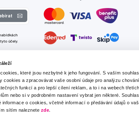
ebírat
 nabídkách
tyto účely.
áleží
cookies, které jsou nezbytné k jeho fungování. S vaším souhl
ry cookies a zpracovávat vaše osobní údaje pro analýzu chování
tečných funkcí a pro lepší cílení reklam, a to i na webech třetíc
lům nebo si v podrobném nastavení vybrat jen některé. Souhla
é informace o cookies, včetně informací o předávání údajů o v
ím sítím naleznete
zde
.
Tato stránka je chráněna službou reCAPTCHA a platí zde
Zásady ochrany soukromí
a
Podmínky služby
společnosti Google.