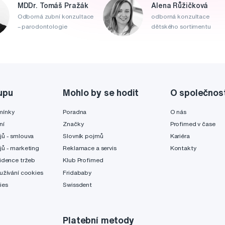
MDDr. Tomáš Pražák
Alena Růžičková
Odborná zubní konzultace
odborná konzultace
– parodontologie
dětského sortimentu
upu
Mohlo by se hodit
O společnos
mínky
Poradna
O nás
ní
Značky
Profimed v čase
jů - smlouva
Slovník pojmů
Kariéra
jů - marketing
Reklamace a servis
Kontakty
idence tržeb
Klub Profimed
užívání cookies
Fridababy
ies
Swissdent
Platební metody