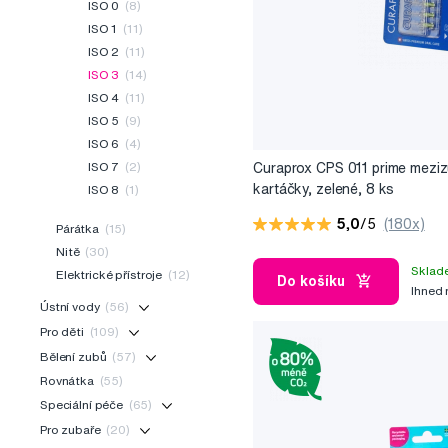
ISO 0
(8)
ISO 1
(11)
ISO 2
(11)
ISO 3
(14)
ISO 4
(11)
ISO 5
(9)
ISO 6
(4)
ISO 7
(2)
Curaprox CPS 011 prime meziz
kartáčky, zelené, 8 ks
ISO 8
(1)
5,0
/5
(180x)
Párátka
(15)
Nitě
(30)
Sklad
Elektrické přístroje
(12)
Do košíku
Ihned
Ústní vody
(56)
Pro děti
(109)
Bělení zubů
(57)
Rovnátka
(55)
Speciální péče
(65)
Pro zubaře
(20)