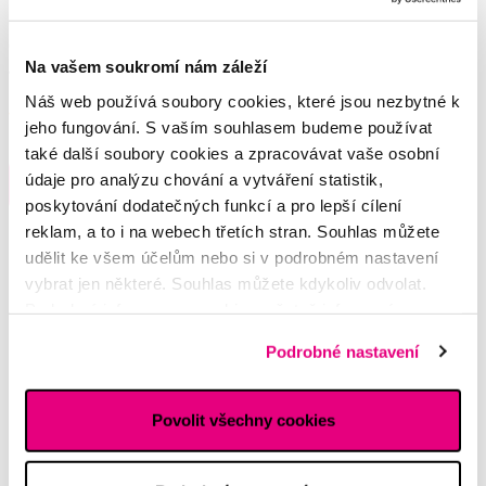
GUM PAROEX ústní voda (výplach, CHX
0,06 % + CPC 0,05 %), 500 ml
Na vašem soukromí nám záleží
189 Kč
Náš web používá soubory cookies, které jsou nezbytné k
5,0
/5
(355x)
jeho fungování. S vaším souhlasem budeme používat
také další soubory cookies a zpracovávat vaše osobní
Skladem > 5 ks
údaje pro analýzu chování a vytváření statistik,
Do košíku
Ihned na
poskytování dodatečných funkcí a pro lepší cílení
13 prodejnách
reklam, a to i na webech třetích stran. Souhlas můžete
udělit ke všem účelům nebo si v podrobném nastavení
vybrat jen některé. Souhlas můžete kdykoliv odvolat.
Potřebujete poradit?
Podrobné informace o cookies, včetně informací o
předávání údajů o vašem chování na webu sociálním a
Podrobné nastavení
reklamním sítím naleznete
zde
.
Napište našim odborníkům
Povolit všechny cookies