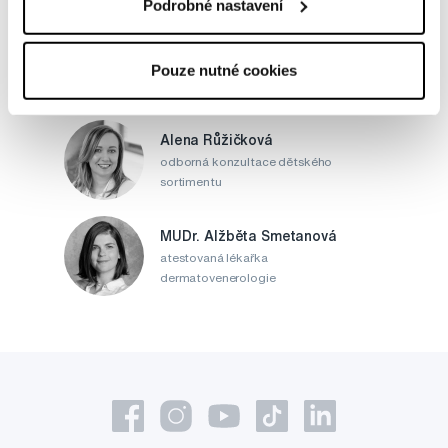
Podrobné nastavení
MDDr. Tomáš Pražák
Odborná zubní konzultace –
Pouze nutné cookies
parodontologie
Alena Růžičková
odborná konzultace dětského
sortimentu
MUDr. Alžběta Smetanová
atestovaná lékařka
dermatovenerologie