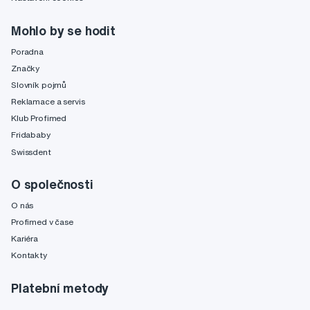
Mohlo by se hodit
Poradna
Značky
Slovník pojmů
Reklamace a servis
Klub Profimed
Fridababy
Swissdent
O společnosti
O nás
Profimed v čase
Kariéra
Kontakty
Platební metody