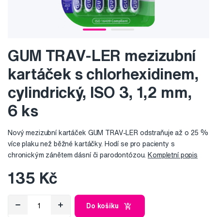
GUM TRAV-LER mezizubní
kartáček s chlorhexidinem,
cylindrický, ISO 3, 1,2 mm,
6 ks
Nový mezizubní kartáček GUM TRAV-LER odstraňuje až o 25 %
více plaku než běžné kartáčky. Hodí se pro pacienty s
chronickým zánětem dásní či parodontózou.
Kompletní popis
135 Kč
Do košíku