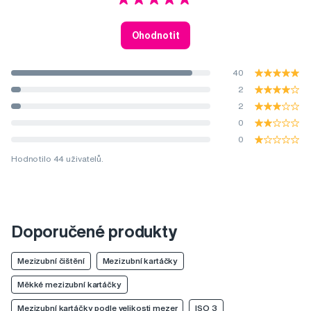
Ohodnotit
40
2
2
0
0
Hodnotilo 44 uživatelů.
Doporučené produkty
Mezizubní čištění
Mezizubní kartáčky
Měkké mezizubní kartáčky
Mezizubní kartáčky podle velikosti mezer
ISO 3