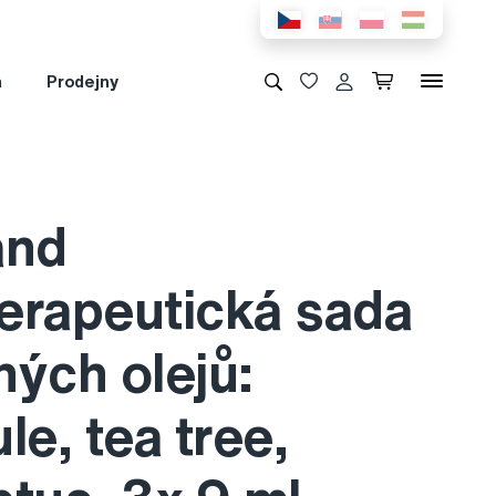
a
Prodejny
and
erapeutická sada
ných olejů:
le, tea tree,