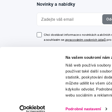
Novinky a nabídky
Od
Chci dostávat informace o novinkách a akčních
a souhlasím se
zpracováním osobních údajů
pro 
Na vašem soukromí nám z
Náš web používá soubory 
používat také další soubo
statistik, poskytování doda
můžete udělit ke všem úče
kdykoliv odvolat. Podrobn
webu sociálním a reklamn
© 1997-2026
Podrobné nastavení