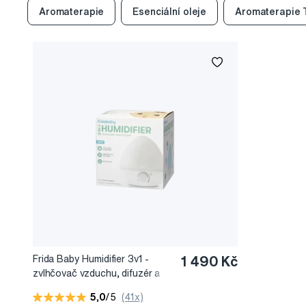
Aromaterapie
Esenciální oleje
Aromaterapie 
Frida Baby Humidifier 3v1 -
1 490 Kč
zvlhčovač vzduchu, difuzér a
noční světlo
5,0
/5
(41x)