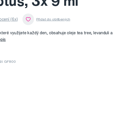
tus, 3x 9 ml
cení (6x)
které využijete každý den, obsahuje oleje tea tree, levanduli a
pis
ží: GF800