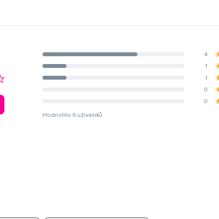
4
1
1
0
0
Hodnotilo 6 uživatelů.