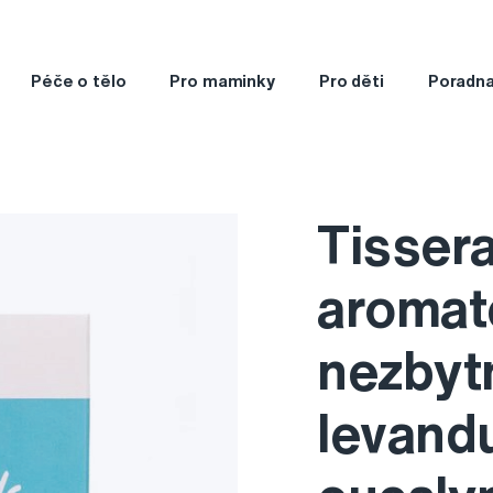
Péče o tělo
Pro maminky
Pro děti
Poradn
Tisser
aromat
nezbyt
levandu