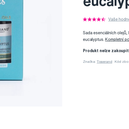
eucalyp
Vaše hodno
Sada esenciálních olejů, 
eucalyptus.
Kompletní po
Produkt nelze zakoupit
Značka:
Tisserand
Kód zbo