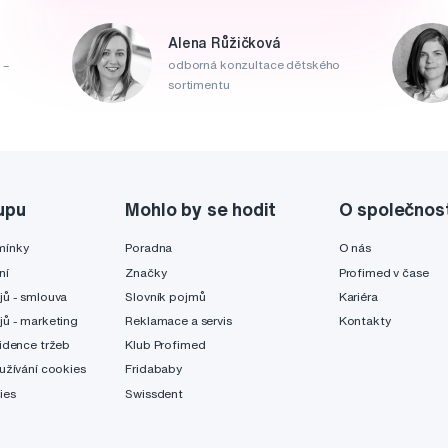
Alena Růžičková
 –
odborná konzultace dětského
sortimentu
upu
Mohlo by se hodit
O společnos
mínky
Poradna
O nás
ní
Značky
Profimed v čase
jů - smlouva
Slovník pojmů
Kariéra
jů - marketing
Reklamace a servis
Kontakty
idence tržeb
Klub Profimed
užívání cookies
Fridababy
ies
Swissdent