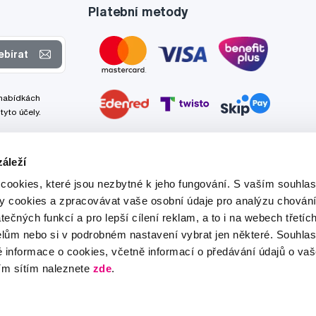
Platební metody
ebírat
 nabídkách
tyto účely.
áleží
cookies, které jsou nezbytné k jeho fungování. S vaším souhl
ry cookies a zpracovávat vaše osobní údaje pro analýzu chování
tečných funkcí a pro lepší cílení reklam, a to i na webech třetíc
lům nebo si v podrobném nastavení vybrat jen některé. Souhla
é informace o cookies, včetně informací o předávání údajů o v
ím sítím naleznete
zde
.
Tato stránka je chráněna službou reCAPTCHA a platí zde
Zásady ochrany soukromí
a
Podmínky služby
společnosti Google.