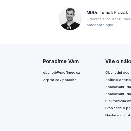
MDDr. Tomáš Pražák
Odborná zubní konzultace
parodontologie
Poradíme Vám
Vše o nák
obchod@profimed.cz
Obchodní pod
Zeptat se v poradně
Způsob doruče
Zpracování úda
Zpracování úda
Elektronická ev
Prohlášení o po
Nastavení cook