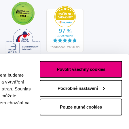
Povolit všechny cookies
asem budeme
 a vytváření
Podrobné nastavení
h stran. Souhlas
s můžete
ašem chování na
Pouze nutné cookies
Vytvořeno s láskou
IZON
+
2FRESH