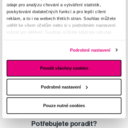
pigmentace zubů
údaje pro analýzu chování a vytváření statistik,
Lenka
poskytování dodatečných funkcí a pro lepší cílení
reklam, a to i na webech třetích stran. Souhlas můžete
udělit ke všem účelům nebo si v podrobném nastavení
Bělící zubní pasta
vybrat jen některé. Souhlas můžete kdykoliv odvolat.
Světlana
Podrobné informace o cookies, včetně informací o
předávání údajů o vašem chování na webu sociálním a
Podrobné nastavení
RDA - bělící pasta s černým uhlím
reklamním sítím naleznete
zde
.
Stanislava
Povolit všechny cookies
Péče o zuby
Jana
Podrobné nastavení
Další dotazy a články
najdete v naší poradně
Pouze nutné cookies
nebo nám rovnou
napište
Potřebujete poradit?