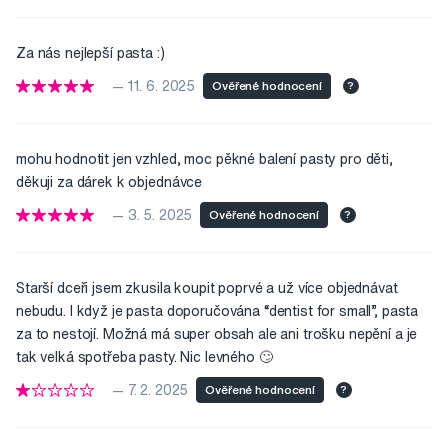
Za nás nejlepší pasta :)
— 11. 6. 2025
Ověřené hodnocení
?
mohu hodnotit jen vzhled, moc pěkné balení pasty pro děti,
děkuji za dárek k objednávce
— 3. 5. 2025
Ověřené hodnocení
?
Starší dceři jsem zkusila koupit poprvé a už více objednávat
nebudu. I když je pasta doporučována “dentist for small”, pasta
za to nestojí. Možná má super obsah ale ani trošku nepění a je
tak velká spotřeba pasty. Nic levného 🙄
— 7. 2. 2025
Ověřené hodnocení
?