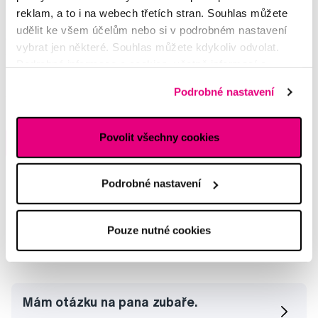
reklam, a to i na webech třetích stran. Souhlas můžete
udělit ke všem účelům nebo si v podrobném nastavení
Šupito a Lišák sonický kartáček pro
vybrat jen některé. Souhlas můžete kdykoliv odvolat.
školáky, oranžový Lišák
Podrobné informace o cookies, včetně informací o
599 Kč
předávání údajů o vašem chování na webu sociálním a
Podrobné nastavení
reklamním sítím naleznete
zde
.
5,0
/5
(235x)
Skladem > 5 ks
Povolit všechny cookies
Do košíku
Ihned na
13 prodejnách
Podrobné nastavení
Pouze nutné cookies
Vybrané dotazy a články
Mám otázku na pana zubaře.