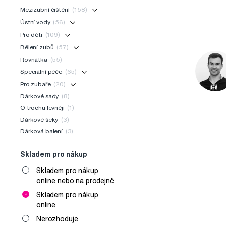
Mezizubní čištění
(158)
Ústní vody
(56)
Pro děti
(109)
Bělení zubů
(57)
Rovnátka
(55)
Speciální péče
(65)
Pro zubaře
(20)
Dárkové sady
(8)
O trochu levněji
(1)
Dárkové šeky
(3)
Dárková balení
(3)
Skladem pro nákup
Skladem pro nákup
online nebo na prodejně
Skladem pro nákup
online
Nerozhoduje