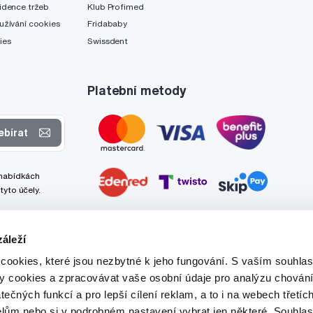
idence tržeb
Klub Profimed
užívání cookies
Fridababy
ies
Swissdent
Platební metody
ebírat
 nabídkách
tyto účely.
áleží
cookies, které jsou nezbytné k jeho fungování. S vaším souhl
ry cookies a zpracovávat vaše osobní údaje pro analýzu chování
tečných funkcí a pro lepší cílení reklam, a to i na webech třetíc
lům nebo si v podrobném nastavení vybrat jen některé. Souhla