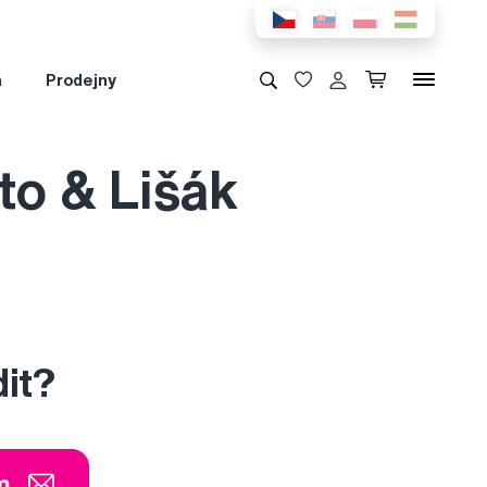
a
Prodejny
to & Lišák
dit?
m