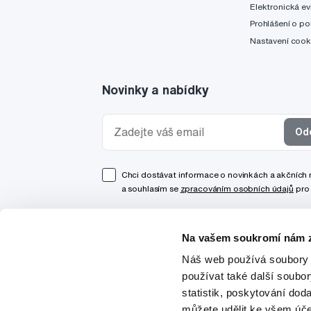
Elektronická ev
Prohlášení o po
Nastavení cook
Novinky a nabídky
Od
Chci dostávat informace o novinkách a akčních
a souhlasím se
zpracováním osobních údajů
pro 
Na vašem soukromí nám z
Náš web používá soubory 
používat také další soubo
statistik, poskytování doda
můžete udělit ke všem úče