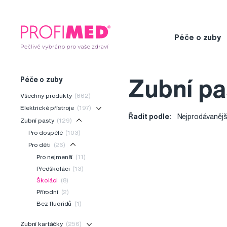
Péče o zuby
Péče o zuby
Zubní pa
Všechny produkty
(862)
Elektrické přístroje
(197)
Řadit podle:
Nejprodávanějš
Zubní pasty
(129)
Pro dospělé
(103)
Pro děti
(26)
Pro nejmenší
(11)
Předškoláci
(13)
Školáci
(8)
Přírodní
(2)
Bez fluoridů
(1)
Zubní kartáčky
(256)