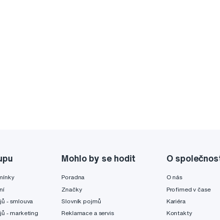
upu
Mohlo by se hodit
O společnos
mínky
Poradna
O nás
ní
Značky
Profimed v čase
jů - smlouva
Slovník pojmů
Kariéra
jů - marketing
Reklamace a servis
Kontakty