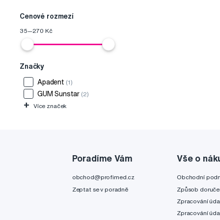
Cenové rozmezí
35
—
270
Kč
Značky
Apadent
(1)
GUM Sunstar
(2)
+
Více značek
Poradíme Vám
Vše o nák
obchod@profimed.cz
Obchodní pod
Zeptat se v poradně
Způsob doruče
Zpracování úda
Zpracování úda