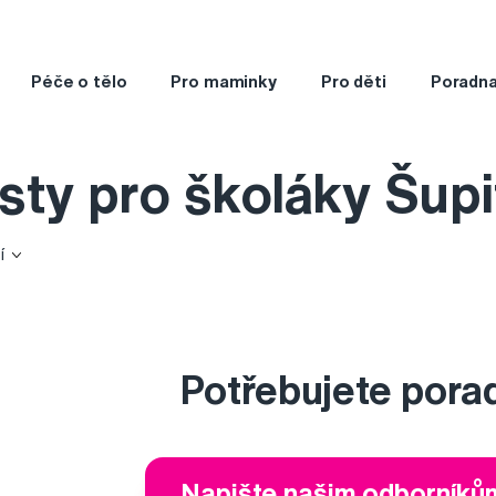
Péče o tělo
Pro maminky
Pro děti
Poradn
sty pro školáky Šupi
í
Potřebujete pora
Napište našim odborníků