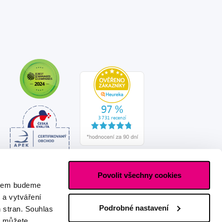
Povolit všechny cookies
asem budeme
 a vytváření
Podrobné nastavení
h stran. Souhlas
s můžete