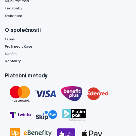
Klub Profimed
Fridababy
Swissdent
O společnosti
O nás
Profimed v čase
Kariéra
Kontakty
Platební metody