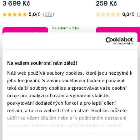
3 699 Kč
259 Kč
5,0
/5
(27x)
0,0
/5
(
Skladem > 5 ks
Do košíku
Do košíku
Ihned na
13 prodejnách
Na vašem soukromí nám záleží
Náš web používá soubory cookies, které jsou nezbytné k
jeho fungování. S vaším souhlasem budeme používat
také další soubory cookies a zpracovávat vaše osobní
údaje pro analýzu chování a vytváření statistik,
poskytování dodatečných funkcí a pro lepší cílení
Novinky a nabídky
reklam, a to i na webech třetích stran. Souhlas můžete
udělit ke všem účelům nebo si v podrobném nastavení
Odebírat
vybrat jen některé. Souhlas můžete kdykoliv odvolat.
Podrobné informace o cookies, včetně informací o