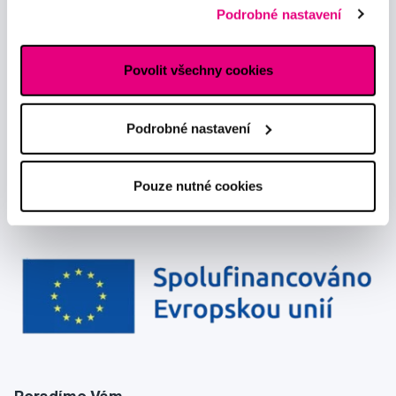
předávání údajů o vašem chování na webu sociálním a
Chci dostávat informace o novinkách a akčních nabídkách
Podrobné nastavení
reklamním sítím naleznete
zde
.
a souhlasím se
zpracováním osobních údajů
pro tyto účely.
Povolit všechny cookies
Podrobné nastavení
Pouze nutné cookies
Poradíme Vám