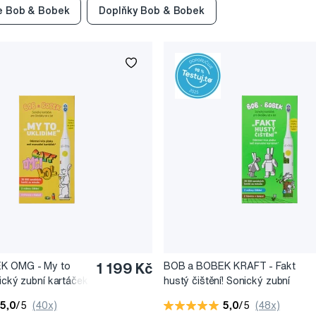
e Bob & Bobek
Doplňky Bob & Bobek
K OMG - My to
1 199 Kč
BOB a BOBEK KRAFT - Fakt
nický zubní kartáček
hustý čištění! Sonický zubní
kartáček pro školáky
5,0
/5
(40x)
5,0
/5
(48x)