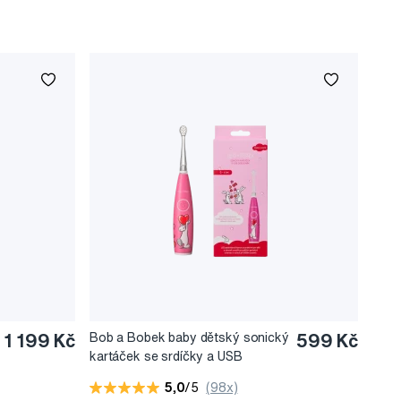
1 199 Kč
Bob a Bobek baby dětský sonický
599 Kč
kartáček se srdíčky a USB
dobíjením, 0-6 let, v krabičce
5,0
/5
(98x)