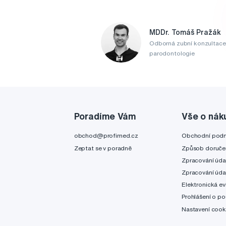
MDDr. Tomáš Pražák
Odborná zubní konzultace
parodontologie
Poradíme Vám
Vše o nák
obchod@profimed.cz
Obchodní pod
Zeptat se v poradně
Způsob doruče
Zpracování úda
Zpracování úda
Elektronická ev
Prohlášení o po
Nastavení cook