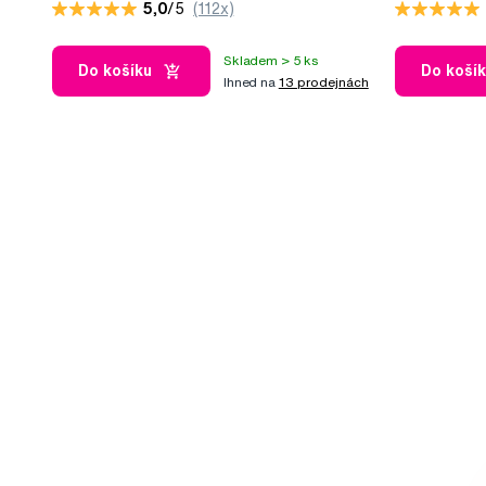
5,0
/5
(112x)
Skladem > 5 ks
Do košíku
Do koší
Ihned na
13 prodejnách