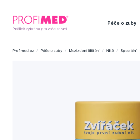
Péče o zuby
Profimed.cz
Péče o zuby
Mezizubní čištění
Nitě
Speciální