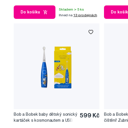
Skladem > 5 ks
Do košíku
Do koší
Ihned na
13 prodejnách
Bob a Bobek baby dětský sonický
599 Kč
Bob a Bobek
kartáček s kosmonautem a USB
čištění! Zubn
dobíjením, 0-6 let, v krabičce
6+, 50 ml