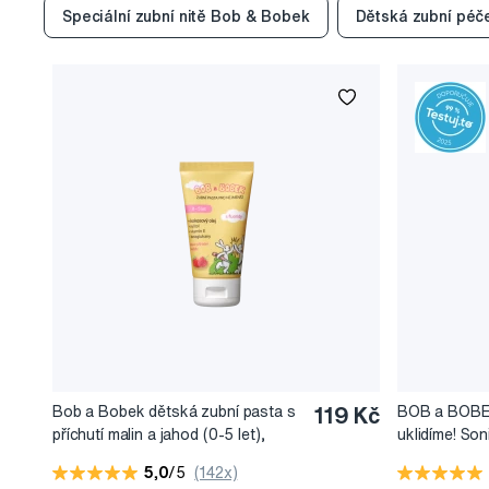
Speciální zubní nitě Bob & Bobek
Dětská zubní péč
Bob a Bobek dětská zubní pasta s
119 Kč
BOB a BOBE
příchutí malin a jahod (0-5 let),
uklidíme! So
50 ml
pro školáky
5,0
/5
(142x)