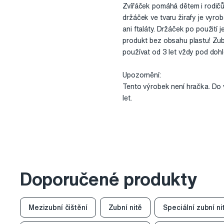
Zvířáček pomáhá dětem i rodičů
držáček ve tvaru žirafy je vyr
ani ftaláty. Držáček po použití
produkt bez obsahu plastu! Zubn
používat od 3 let vždy pod doh
Upozornění:
Tento výrobek není hračka. Do
let.
Doporučené produkty
Mezizubní čištění
Zubní nitě
Speciální zubní ni