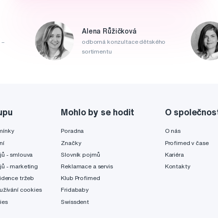
Alena Růžičková
 –
odborná konzultace dětského
sortimentu
upu
Mohlo by se hodit
O společnos
mínky
Poradna
O nás
ní
Značky
Profimed v čase
jů - smlouva
Slovník pojmů
Kariéra
jů - marketing
Reklamace a servis
Kontakty
idence tržeb
Klub Profimed
užívání cookies
Fridababy
ies
Swissdent