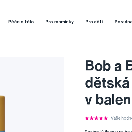
Péče o tělo
Pro maminky
Pro děti
Poradn
Bob a 
dětská 
v balen
Vaše hodno