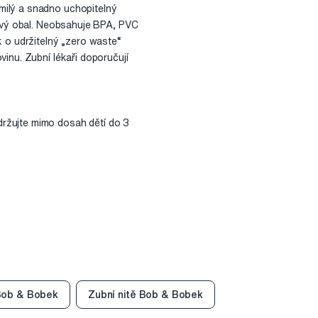
milý a snadno uchopitelný
nový obal. Neobsahuje BPA, PVC
k o udržitelný „zero waste“
inu. Zubní lékaři doporučují
ržujte mimo dosah dětí do 3
 Bob & Bobek
Zubní nitě Bob & Bobek