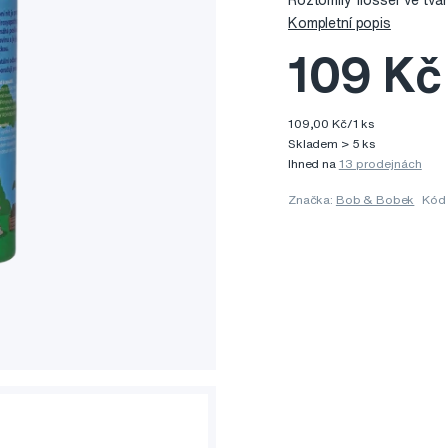
Roztomilý flosser ve tvar
Kompletní popis
109 Kč
109,00 Kč/1 ks
Skladem > 5 ks
Ihned na
13 prodejnách
Značka:
Bob & Bobek
Kód