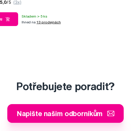
5,0
/5
(3x)
Skladem > 5 ks
ku
Ihned na
13 prodejnách
Potřebujete poradit?
Napište našim odborníkům