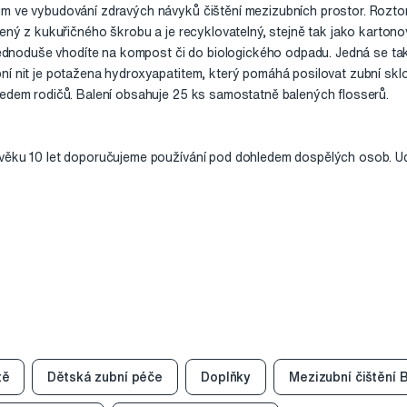
m ve vybudování zdravých návyků čištění mezizubních prostor. Rozto
obený z kukuřičného škrobu a je recyklovatelný, stejně tak jako karto
 jednoduše vhodíte na kompost či do biologického odpadu. Jedná se ta
í nit je potažena hydroxyapatitem, který pomáhá posilovat zubní sklov
ledem rodičů. Balení obsahuje 25 ks samostatně balených flosserů.
 věku 10 let doporučujeme používání pod dohledem dospělých osob. Ud
tě
Dětská zubní péče
Doplňky
Mezizubní čištění