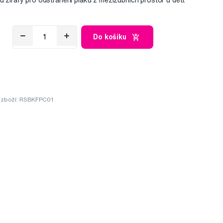
u žirafy pro odstranění plaku z mezizubních prostor u dětí.
Do košíku
 zboží: RSBKFPC01