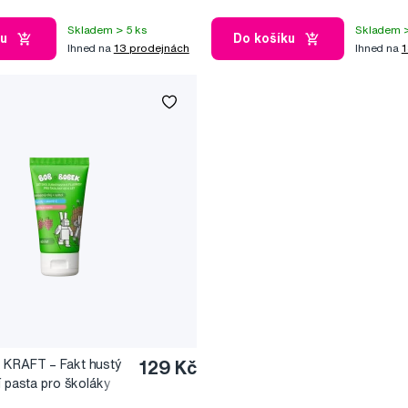
Skladem > 5 ks
Skladem >
ku
Do košíku
Ihned na
13 prodejnách
Ihned na
1
 KRAFT – Fakt hustý
129 Kč
í pasta pro školáky