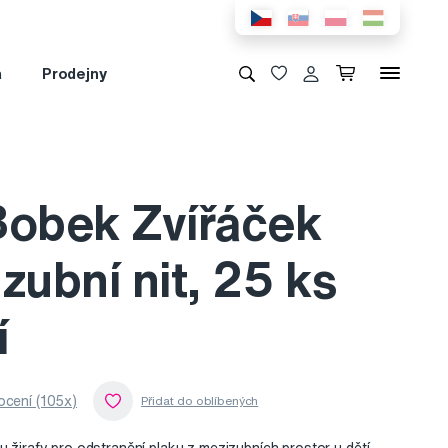
a
Prodejny
Bobek Zvířáček
zubní nit, 25 ks
í
cení (105x)