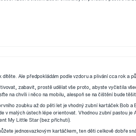
k dítěte. Ale předpokládám podle vzdoru a plivání cca rok a pů
tivovat, zabavit, prostě udělat vše proto, abyste vyčistila v
sťte na chvíli i něco na mobilu, alespoň se na čištění bude těšit 
prvního zoubku až do pěti let je vhodný zubní kartáček Bob a
de v malých ústech lépe orientovat. Vhodnou zubní pastou j
nt My Little Star (bez příchuti).
můžete jednosvazkovým kartáčkem, ten děti celkově dobře sná