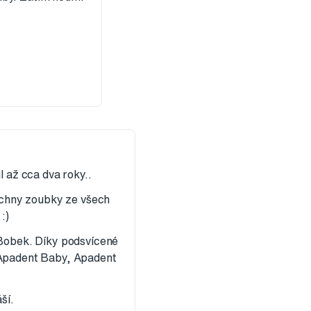
l až cca dva roky..
šechny zoubky ze všech
:)
 Bobek. Díky podsvícené
e Apadent Baby, Apadent
ší.