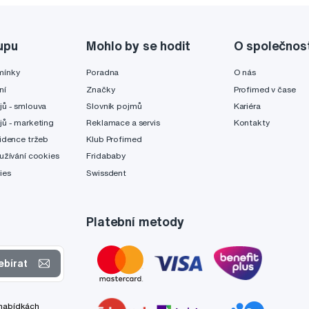
upu
Mohlo by se hodit
O společnos
mínky
Poradna
O nás
ní
Značky
Profimed v čase
jů - smlouva
Slovník pojmů
Kariéra
jů - marketing
Reklamace a servis
Kontakty
idence tržeb
Klub Profimed
užívání cookies
Fridababy
ies
Swissdent
Platební metody
ebírat
 nabídkách