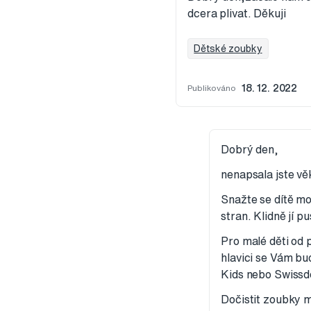
dcera plivat. Děkuji
Dětské zoubky
Publikováno
18. 12. 2022
Dobrý den,
nenapsala jste vě
Snažte se dítě mo
stran. Klidně jí pu
Pro malé děti od 
hlavici se Vám bu
Kids nebo Swissde
Dočistit zoubky 