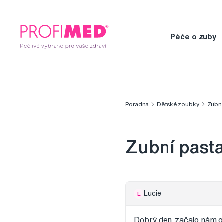
Péče o zuby
Poradna
Dětské zoubky
Zubn
Zubní past
Lucie
L
Dobrý den,začalo nám ob