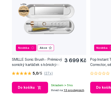
Novinka
Akce
Novinka
SMILLE Sonic Brush - Prémiový
3 699 Kč
Pop Instant 
sonický kartáček s kónickými
Corrector, s
vlákny SANGI, bílý
bělicí efekt, 
5,0
/5
(27x)
Skladem > 5 ks
Do košíku
Do koší
Ihned na
13 prodejnách