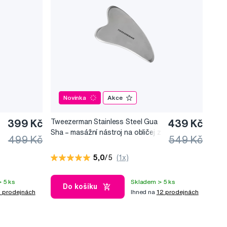
Novinka
Akce
399 Kč
Tweezerman Stainless Steel Gua
439 Kč
Sha –⁠⁠⁠⁠⁠⁠ masážní nástroj na obličej z
499 Kč
549 Kč
nerezové oceli
5,0
/5
(1x)
 5 ks
Skladem > 5 ks
Do košíku
 prodejnách
Ihned na
12 prodejnách