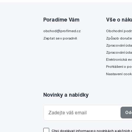
Poradíme Vám
Vše o nák
obchod@profimed.cz
Obchodní pod
Zeptat se v poradně
Způsob doruče
Zpracování úda
Zpracování úda
Elektronická ev
Prohlášení o po
Nastavení cook
Novinky a nabídky
Od
Chci dostávat informace o novinkách a akčních