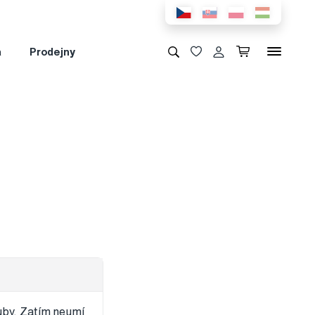
a
Prodejny
uby. Zatím neumí