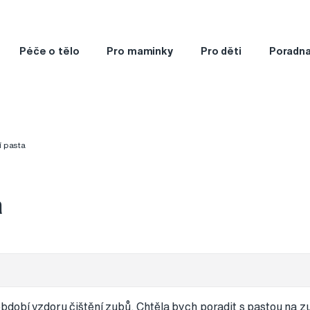
Péče o tělo
Pro maminky
Pro děti
Poradn
í pasta
a
dobí vzdoru čištění zubů. Chtěla bych poradit s pastou na z