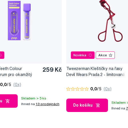
Novinka
Akce
Teeth Colour
259 Kč
Tweezerman Kleštičky na řasy
érum pro okamžitý
Devil Wears Prada 2 - limitovaná
10 ml
edice
0,0
/5
(0x)
0,0
/5
(0x)
Skladem > 5 ks
ku
Skladem >
Ihned na
13 prodejnách
Do košíku
Ihned na
7