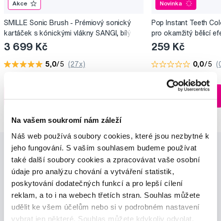
Akce
Novinka
SMILLE Sonic Brush - Prémiový sonický
Pop Instant Teeth Col
kartáček s kónickými vlákny SANGI, bílý
pro okamžitý bělicí ef
3 699 Kč
259 Kč
5,0
/5
(27x)
0,0
/5
(
Skladem > 5 ks
Do košíku
Do košíku
Ihned na
13 prodejnách
Na vašem soukromí nám záleží
Náš web používá soubory cookies, které jsou nezbytné k
jeho fungování. S vaším souhlasem budeme používat
také další soubory cookies a zpracovávat vaše osobní
údaje pro analýzu chování a vytváření statistik,
poskytování dodatečných funkcí a pro lepší cílení
reklam, a to i na webech třetích stran. Souhlas můžete
udělit ke všem účelům nebo si v podrobném nastavení
Novinky a nabídky
vybrat jen některé. Souhlas můžete kdykoliv odvolat.