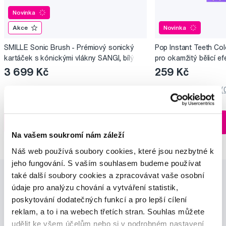
Novinka
Akce
Novinka
SMILLE Sonic Brush - Prémiový sonický
Pop Instant Teeth Col
kartáček s kónickými vlákny SANGI, bílý
pro okamžitý bělicí ef
3 699 Kč
259 Kč
5,0
/5
(27x)
0,0
/5
(
Skladem > 5 ks
Do košíku
Do košíku
Ihned na
13 prodejnách
Na vašem soukromí nám záleží
Náš web používá soubory cookies, které jsou nezbytné k
jeho fungování. S vaším souhlasem budeme používat
také další soubory cookies a zpracovávat vaše osobní
údaje pro analýzu chování a vytváření statistik,
poskytování dodatečných funkcí a pro lepší cílení
reklam, a to i na webech třetích stran. Souhlas můžete
udělit ke všem účelům nebo si v podrobném nastavení