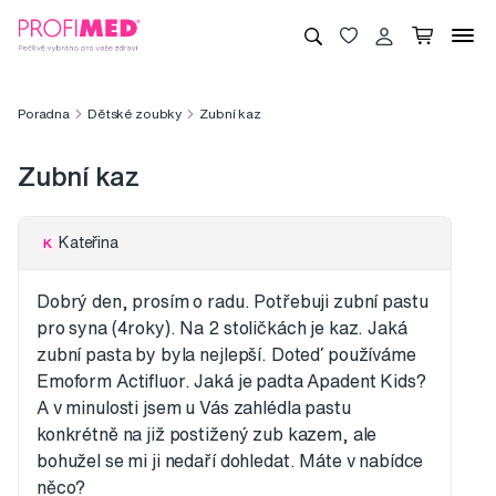
Poradna
Dětské zoubky
Zubní kaz
Zubní kaz
Kateřina
K
Dobrý den, prosím o radu. Potřebuji zubní pastu
pro syna (4roky). Na 2 stoličkách je kaz. Jaká
zubní pasta by byla nejlepší. Doteď používáme
Emoform Actifluor. Jaká je padta Apadent Kids?
A v minulosti jsem u Vás zahlédla pastu
konkrétně na již postižený zub kazem, ale
bohužel se mi ji nedaří dohledat. Máte v nabídce
něco?