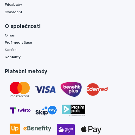
Fridababy
Swissdent
O společnosti
O nás
Profimed v čase
Kariéra
Kontakty
Platební metody