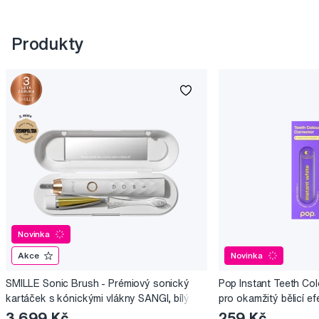
Produkty
Novinka
Akce
Novinka
SMILLE Sonic Brush - Prémiový sonický
Pop Instant Teeth Col
kartáček s kónickými vlákny SANGI, bílý
pro okamžitý bělicí ef
3 699 Kč
259 Kč