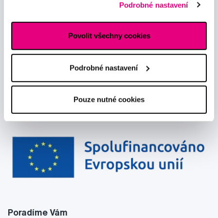
Chci dostávat informace o novinkách a akčních nabídkách
Podrobné nastavení
reklamním sítím naleznete
zde
.
a souhlasím se
zpracováním osobních údajů
pro tyto účely.
Povolit všechny cookies
Podrobné nastavení
Pouze nutné cookies
Poradíme Vám