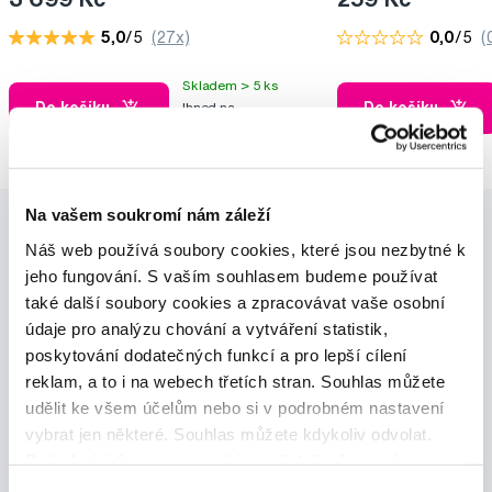
5,0
/5
(27x)
0,0
/5
(
Skladem > 5 ks
Do košíku
Do košíku
Ihned na
13 prodejnách
Na vašem soukromí nám záleží
Náš web používá soubory cookies, které jsou nezbytné k
jeho fungování. S vaším souhlasem budeme používat
také další soubory cookies a zpracovávat vaše osobní
údaje pro analýzu chování a vytváření statistik,
poskytování dodatečných funkcí a pro lepší cílení
Novinky a nabídky
reklam, a to i na webech třetích stran. Souhlas můžete
udělit ke všem účelům nebo si v podrobném nastavení
Odebírat
vybrat jen některé. Souhlas můžete kdykoliv odvolat.
Podrobné informace o cookies, včetně informací o
předávání údajů o vašem chování na webu sociálním a