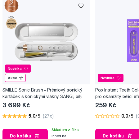
Novinka
Akce
Novinka
SMILLE Sonic Brush - Prémiový sonický
Pop Instant Teeth Col
kartáček s kónickými vlákny SANGI, bílý
pro okamžitý bělicí ef
3 699 Kč
259 Kč
5,0
/5
(27x)
0,0
/5
(
Skladem > 5 ks
Do košíku
Do košíku
Ihned na