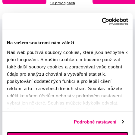
13 prodejnách
Na vašem soukromí nám záleží
Náš web používá soubory cookies, které jsou nezbytné k
jeho fungování. S vaším souhlasem budeme používat
Novinky a nabídky
také další soubory cookies a zpracovávat vaše osobní
údaje pro analýzu chování a vytváření statistik,
poskytování dodatečných funkcí a pro lepší cílení
Odebírat
reklam, a to i na webech třetích stran. Souhlas můžete
udělit ke všem účelům nebo si v podrobném nastavení
vybrat jen některé. Souhlas můžete kdykoliv odvolat.
Chci dostávat informace o novinkách a akčních nabídkách
a souhlasím se
zpracováním osobních údajů
pro tyto účely.
Podrobné informace o cookies, včetně informací o
předávání údajů o vašem chování na webu sociálním a
Podrobné nastavení
reklamním sítím naleznete
zde
.