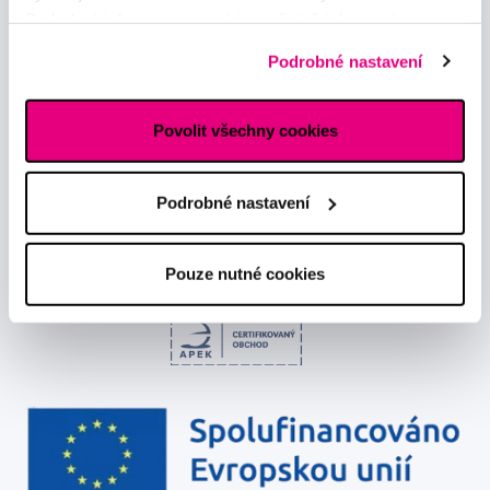
Podrobné informace o cookies, včetně informací o
Odebírat
předávání údajů o vašem chování na webu sociálním a
Podrobné nastavení
reklamním sítím naleznete
zde
.
Chci dostávat informace o novinkách a akčních nabídkách
a souhlasím se
zpracováním osobních údajů
pro tyto účely.
Povolit všechny cookies
Podrobné nastavení
Pouze nutné cookies