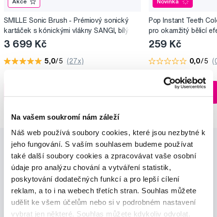
Akce
Novinka
SMILLE Sonic Brush - Prémiový sonický
Pop Instant Teeth Col
kartáček s kónickými vlákny SANGI, bílý
pro okamžitý bělicí ef
3 699 Kč
259 Kč
5,0
/5
(27x)
0,0
/5
(
Skladem > 5 ks
Do košíku
Do košíku
Ihned na
13 prodejnách
Na vašem soukromí nám záleží
Náš web používá soubory cookies, které jsou nezbytné k
jeho fungování. S vaším souhlasem budeme používat
také další soubory cookies a zpracovávat vaše osobní
údaje pro analýzu chování a vytváření statistik,
poskytování dodatečných funkcí a pro lepší cílení
reklam, a to i na webech třetích stran. Souhlas můžete
udělit ke všem účelům nebo si v podrobném nastavení
Novinky a nabídky
vybrat jen některé. Souhlas můžete kdykoliv odvolat.