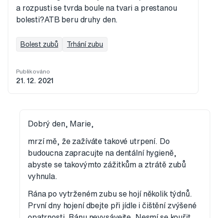
a rozpusti se tvrda boule na tvari a prestanou
bolesti?ATB beru druhy den.
Bolest zubů
Trhání zubu
Publikováno
21. 12. 2021
Dobrý den, Marie,
mrzí mě, že zažíváte takové utrpení. Do
budoucna zapracujte na dentální hygieně,
abyste se takovýmto zážitkům a ztrátě zubů
vyhnula.
Rána po vytrženém zubu se hojí několik týdnů.
První dny hojení dbejte při jídle i čištění zvýšené
opatrnosti. Ránu nevysávejte. Nesmí se kouřit.