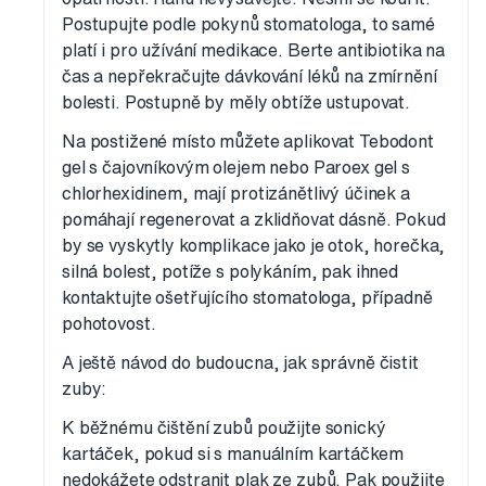
Postupujte podle pokynů stomatologa, to samé
platí i pro užívání medikace. Berte antibiotika na
čas a nepřekračujte dávkování léků na zmírnění
bolesti. Postupně by měly obtíže ustupovat.
Na postižené místo můžete aplikovat Tebodont
gel s čajovníkovým olejem nebo Paroex gel s
chlorhexidinem, mají protizánětlivý účinek a
pomáhají regenerovat a zklidňovat dásně. Pokud
by se vyskytly komplikace jako je otok, horečka,
silná bolest, potíže s polykáním, pak ihned
kontaktujte ošetřujícího stomatologa, případně
pohotovost.
A ještě návod do budoucna, jak správně čistit
zuby:
K běžnému čištění zubů použijte sonický
kartáček, pokud si s manuálním kartáčkem
nedokážete odstranit plak ze zubů. Pak použijte