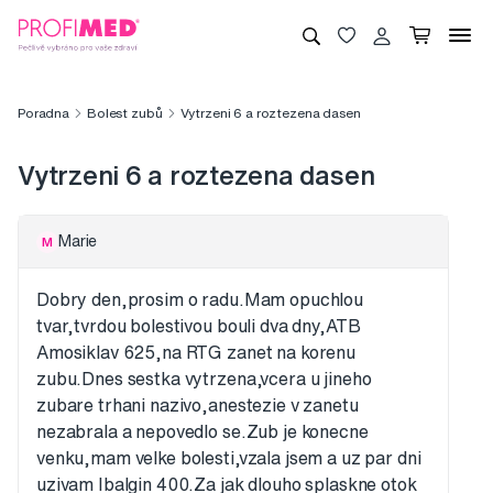
Poradna
Bolest zubů
Vytrzeni 6 a roztezena dasen
Vytrzeni 6 a roztezena dasen
Marie
M
Dobry den,prosim o radu.Mam opuchlou
tvar,tvrdou bolestivou bouli dva dny,ATB
Amosiklav 625,na RTG zanet na korenu
zubu.Dnes sestka vytrzena,vcera u jineho
zubare trhani nazivo,anestezie v zanetu
nezabrala a nepovedlo se.Zub je konecne
venku,mam velke bolesti,vzala jsem a uz par dni
uzivam Ibalgin 400.Za jak dlouho splaskne otok