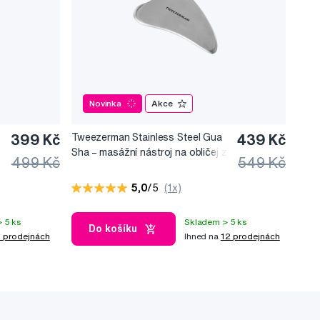
Novinka
Akce
399 Kč
Tweezerman Stainless Steel Gua
439 Kč
Sha –⁠⁠⁠⁠⁠⁠ masážní nástroj na obličej z
499 Kč
549 Kč
nerezové oceli
5,0
/5
(1x)
 5 ks
Skladem > 5 ks
Do košíku
 prodejnách
Ihned na
12 prodejnách