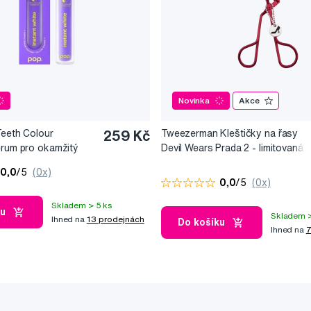
Novinka
Akce
Teeth Colour
259 Kč
Tweezerman Kleštičky na řasy
érum pro okamžitý
Devil Wears Prada 2 - limitovaná
10 ml
edice
0,0
/5
(0x)
0,0
/5
(0x)
Skladem > 5 ks
ku
Skladem >
Ihned na
13 prodejnách
Do košíku
Ihned na
7