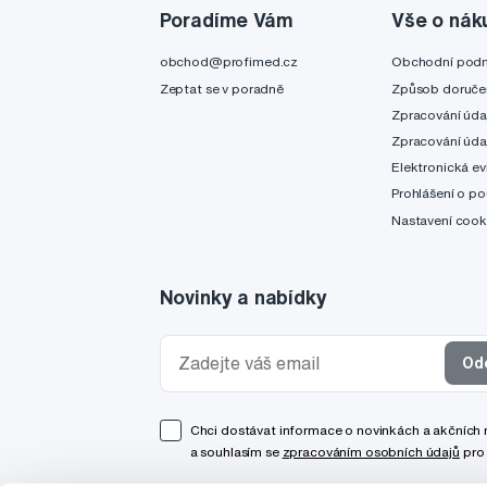
Poradíme Vám
Vše o nák
obchod@profimed.cz
Obchodní pod
Zeptat se v poradně
Způsob doruče
Zpracování úda
Zpracování úda
Elektronická ev
Prohlášení o po
Nastavení cook
Novinky a nabídky
Od
Chci dostávat informace o novinkách a akčních
a souhlasím se
zpracováním osobních údajů
pro 