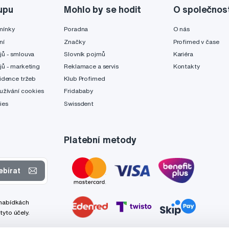
upu
Mohlo by se hodit
O společnos
mínky
Poradna
O nás
ní
Značky
Profimed v čase
jů - smlouva
Slovník pojmů
Kariéra
jů - marketing
Reklamace a servis
Kontakty
idence tržeb
Klub Profimed
užívání cookies
Fridababy
ies
Swissdent
Platební metody
ebírat
 nabídkách
tyto účely.