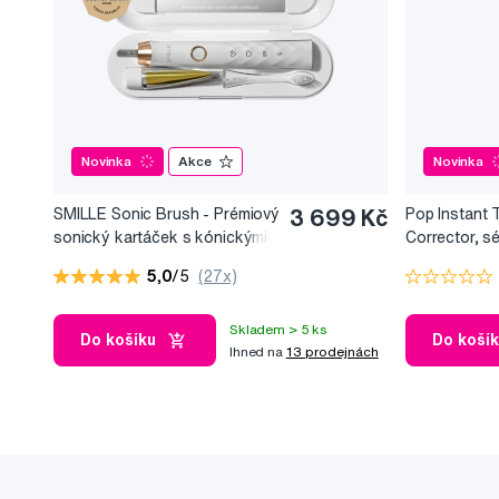
Novinka
Akce
Novinka
SMILLE Sonic Brush - Prémiový
3 699 Kč
Pop Instant 
sonický kartáček s kónickými
Corrector, s
vlákny SANGI, bílý
bělicí efekt, 
5,0
/5
(27x)
Skladem > 5 ks
Do košíku
Do koší
Ihned na
13 prodejnách