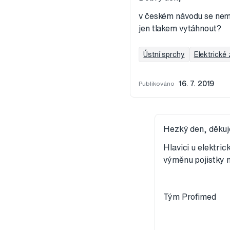
v českém návodu se nemů
jen tlakem vytáhnout?
Ústní sprchy
Elektrické
Publikováno
16. 7. 2019
Hezký den, děkuj
Hlavici u elektri
výměnu pojistky n
Tým Profimed