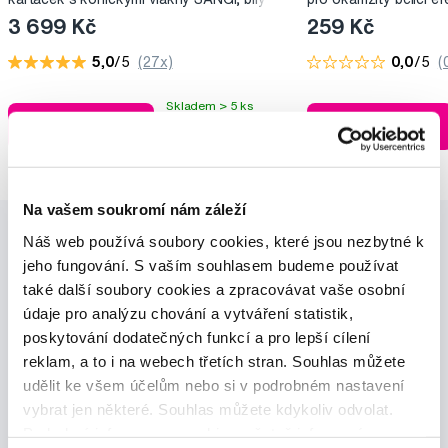
3 699 Kč
259 Kč
5,0
/5
(27x)
0,0
/5
(
Skladem > 5 ks
Do košíku
Do košíku
Ihned na
13 prodejnách
Na vašem soukromí nám záleží
Náš web používá soubory cookies, které jsou nezbytné k
jeho fungování. S vaším souhlasem budeme používat
také další soubory cookies a zpracovávat vaše osobní
údaje pro analýzu chování a vytváření statistik,
poskytování dodatečných funkcí a pro lepší cílení
Novinky a nabídky
reklam, a to i na webech třetích stran. Souhlas můžete
udělit ke všem účelům nebo si v podrobném nastavení
vybrat jen některé. Souhlas můžete kdykoliv odvolat.
Odebírat
Podrobné informace o cookies, včetně informací o