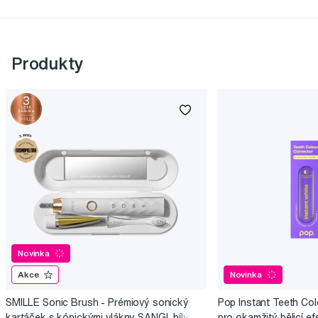
Produkty
Novinka
Akce
Novinka
SMILLE Sonic Brush - Prémiový sonický
Pop Instant Teeth Col
kartáček s kónickými vlákny SANGI, bílý
pro okamžitý bělicí ef