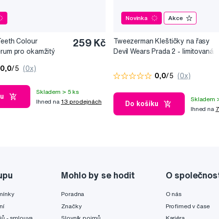
Novinka
Akce
Teeth Colour
259 Kč
Tweezerman Kleštičky na řasy
érum pro okamžitý
Devil Wears Prada 2 - limitovaná
10 ml
edice
0,0
/5
(0x)
0,0
/5
(0x)
Skladem > 5 ks
ku
Skladem >
Ihned na
13 prodejnách
Do košíku
Ihned na
7
upu
Mohlo by se hodit
O společnos
mínky
Poradna
O nás
ní
Značky
Profimed v čase
jů - smlouva
Slovník pojmů
Kariéra