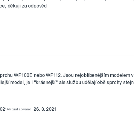
ce, děkuji za odpověd
 sprchu WP100E nebo WP112. Jsou nejoblíbenějším modelem 
jší model, je i "krásnější" ale službu udělají obě sprchy stejn
2021
Aktualizováno
26. 3. 2021