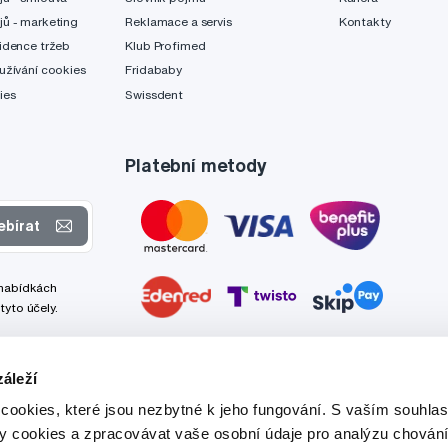
jů - marketing
Reklamace a servis
Kontakty
idence tržeb
Klub Profimed
užívání cookies
Fridababy
ies
Swissdent
Platební metody
ebírat
 nabídkách
tyto účely.
áleží
cookies, které jsou nezbytné k jeho fungování. S vaším souhl
ry cookies a zpracovávat vaše osobní údaje pro analýzu chování