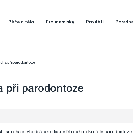
Péče o tělo
Pro maminky
Pro děti
Poradn
prcha při parodontoze
a při parodontoze
st, sprcha je vhodná pro dospělého při pokročilé parodontoze,