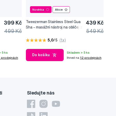
Novinka
Akce
399 Kč
Tweezerman Stainless Steel Gua
439 Kč
Sha –⁠⁠⁠⁠⁠⁠ masážní nástroj na obličej z
499 Kč
549 Kč
nerezové oceli
5,0
/5
(1x)
 5 ks
Skladem > 5 ks
Do košíku
 prodejnách
Ihned na
12 prodejnách
ti
Sledujte nás