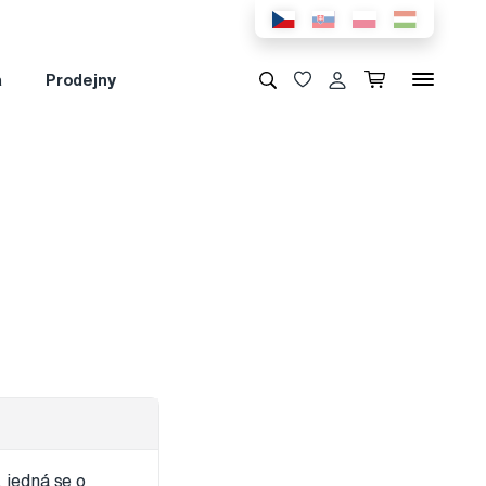
a
Prodejny
 jedná se o