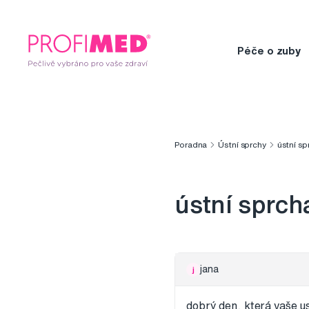
Péče o zuby
Poradna
Ústní sprchy
ústní s
ústní sprch
jana
j
dobrý den, která vaše u