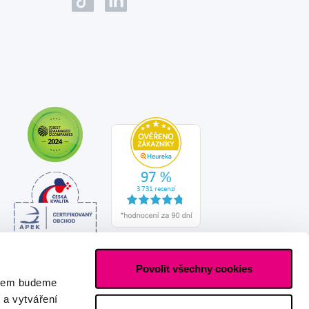
Povolit všechny cookies
asem budeme
 a vytváření