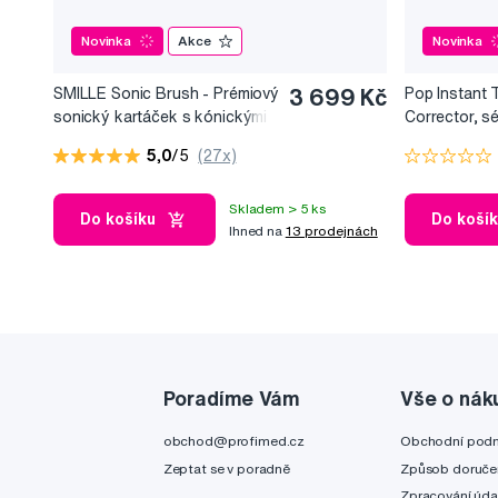
Novinka
Akce
Novinka
SMILLE Sonic Brush - Prémiový
3 699 Kč
Pop Instant 
sonický kartáček s kónickými
Corrector, s
vlákny SANGI, bílý
bělicí efekt, 
5,0
/5
(27x)
Skladem > 5 ks
Do košíku
Do koší
Ihned na
13 prodejnách
Poradíme Vám
Vše o nák
obchod@profimed.cz
Obchodní pod
Zeptat se v poradně
Způsob doruče
Zpracování úda