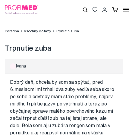
Poradna
Všechny dotazy
Trpnutie zuba
Trpnutie zuba
Ivana
I
Dobrý deň, chcela by som sa spýtať, pred
6.mesiacmi mi trhali dva zuby vedľa seba skoro
po sebe a odvtedy mám stále problémy, najprv
mi dlho trpli tie jazvy po vytrhnutí a teraz po
obyčajnej oprave malého povrchového kazu mi
začal trpnut ďalší zub na tej istej strane, ale
dole. Bola som aj u zubára rengen som mala v
poriadku a aj reagoval normálne na skúšku