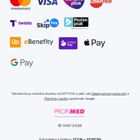
Tato stránka je chráněna službou reCAPTCHA a platí zde
Zásady ochrany soukromí
a
Podmínky služby
společnosti Google.
© 1997-2026
Vytvořeno s láskou
IZON
+
2FRESH