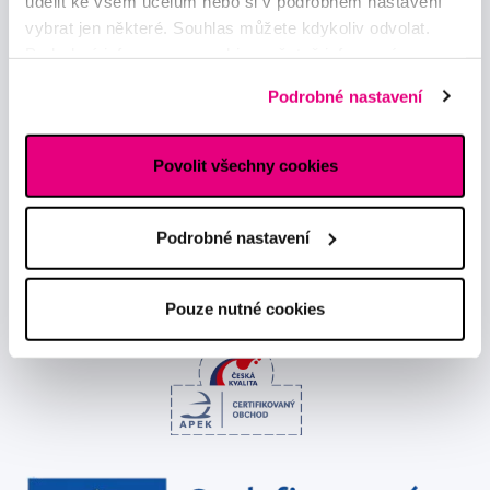
udělit ke všem účelům nebo si v podrobném nastavení
vybrat jen některé. Souhlas můžete kdykoliv odvolat.
Novinky a nabídky
Podrobné informace o cookies, včetně informací o
předávání údajů o vašem chování na webu sociálním a
Podrobné nastavení
Odebírat
reklamním sítím naleznete
zde
.
Povolit všechny cookies
Chci dostávat informace o novinkách a akčních nabídkách
a souhlasím se
zpracováním osobních údajů
pro tyto účely.
Podrobné nastavení
Pouze nutné cookies