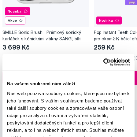
Novinka
Akce
Novinka
SMILLE Sonic Brush - Prémiový sonický
Pop Instant Teeth Col
kartáček s kónickými vlákny SANGI, bílý
pro okamžitý bělicí ef
3 699 Kč
259 Kč
5,0
/5
(27x)
0,0
/5
(
Skladem > 5 ks
Do košíku
Do košíku
Ihned na
Na vašem soukromí nám záleží
13 prodejnách
Náš web používá soubory cookies, které jsou nezbytné k
jeho fungování. S vaším souhlasem budeme používat
také další soubory cookies a zpracovávat vaše osobní
údaje pro analýzu chování a vytváření statistik,
poskytování dodatečných funkcí a pro lepší cílení
reklam, a to i na webech třetích stran. Souhlas můžete