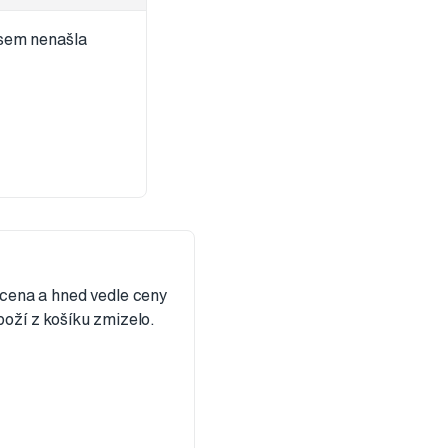
jsem nenašla
 cena a hned vedle ceny
boží z košíku zmizelo.