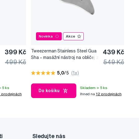
Novinka
Akce
399 Kč
Tweezerman Stainless Steel Gua
439 Kč
Sha –⁠⁠⁠⁠⁠⁠ masážní nástroj na obličej z
499 Kč
549 Kč
nerezové oceli
5,0
/5
(1x)
 5 ks
Skladem > 5 ks
Do košíku
 prodejnách
Ihned na
12 prodejnách
ti
Sledujte nás