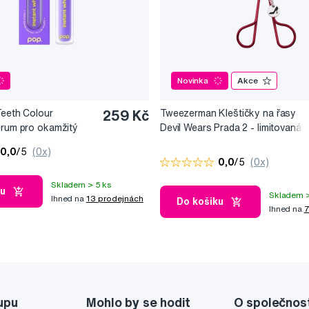
Novinka
Akce
Teeth Colour
259 Kč
Tweezerman Kleštičky na řasy
érum pro okamžitý
Devil Wears Prada 2 - limitovaná
10 ml
edice
0,0
/5
(0x)
0,0
/5
(0x)
Skladem > 5 ks
ku
Skladem >
Ihned na
13 prodejnách
Do košíku
Ihned na
7
upu
Mohlo by se hodit
O společnos