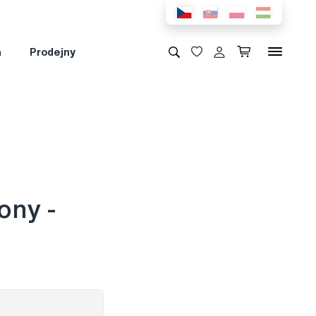
a
Prodejny
ony -