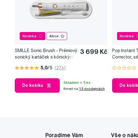
Novinka
Akce
Novinka
SMILLE Sonic Brush - Prémiový
3 699 Kč
Pop Instant 
sonický kartáček s kónickými
Corrector, s
vlákny SANGI, bílý
bělicí efekt, 
5,0
/5
(27x)
Skladem > 5 ks
Do košíku
Do koší
Ihned na
13 prodejnách
Poradíme Vám
Vše o nák