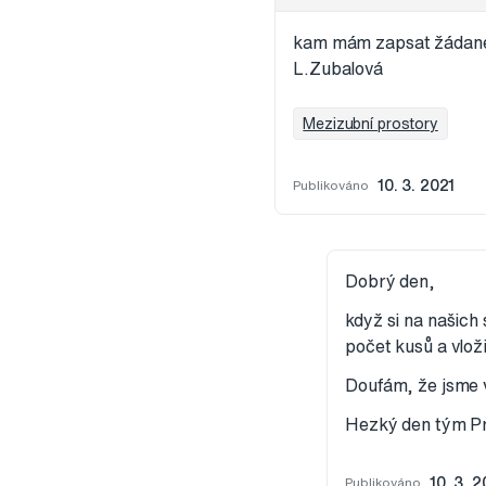
kam mám zapsat žádané 
L.Zubalová
Mezizubní prostory
Publikováno
10. 3. 2021
Dobrý den,
když si na našich
počet kusů a vlož
Doufám, že jsme
Hezký den tým P
Publikováno
10. 3. 2