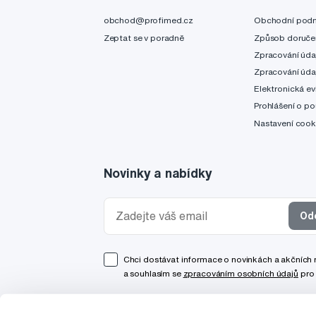
obchod@profimed.cz
Obchodní pod
Zeptat se v poradně
Způsob doruče
Zpracování úda
Zpracování úda
Elektronická ev
Prohlášení o po
Nastavení cook
Novinky a nabídky
Od
Chci dostávat informace o novinkách a akčních
a souhlasím se
zpracováním osobních údajů
pro 