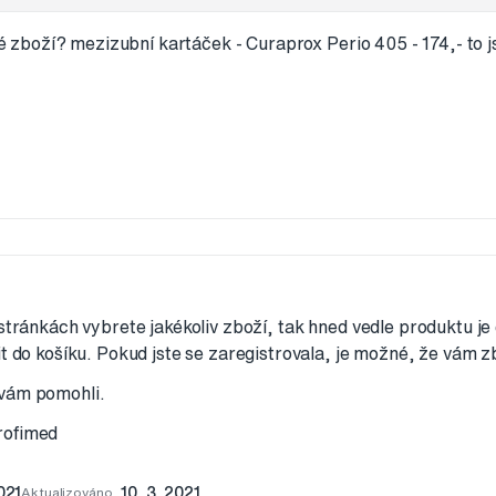
zboží? mezizubní kartáček - Curaprox Perio 405 - 174,- to 
 stránkách vybrete jakékoliv zboží, tak hned vedle produktu je
it do košíku. Pokud jste se zaregistrovala, je možné, že vám z
 vám pomohli.
rofimed
021
Aktualizováno
10. 3. 2021