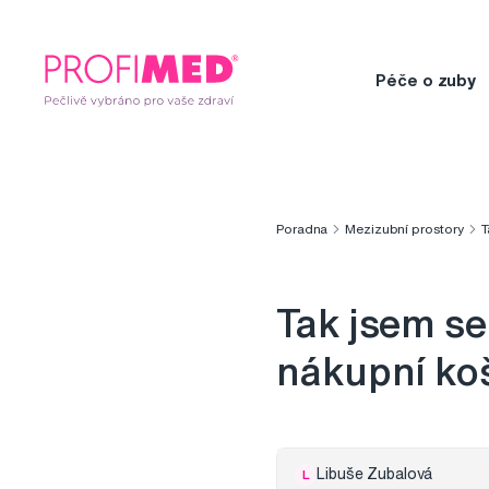
Péče o zuby
Poradna
Mezizubní prostory
T
Tak jsem se 
nákupní koš
Libuše Zubalová
L