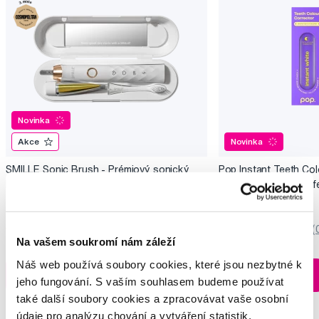
Novinka
Akce
Novinka
SMILLE Sonic Brush - Prémiový sonický
Pop Instant Teeth Col
kartáček s kónickými vlákny SANGI, bílý
pro okamžitý bělicí ef
3 699 Kč
259 Kč
5,0
/5
(27x)
0,0
/5
(
Na vašem soukromí nám záleží
Skladem > 5 ks
Náš web používá soubory cookies, které jsou nezbytné k
Do košíku
Do košíku
Ihned na
jeho fungování. S vaším souhlasem budeme používat
13 prodejnách
také další soubory cookies a zpracovávat vaše osobní
údaje pro analýzu chování a vytváření statistik,