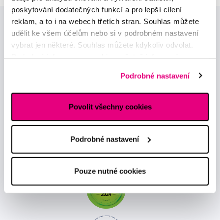
poskytování dodatečných funkcí a pro lepší cílení
reklam, a to i na webech třetích stran. Souhlas můžete
udělit ke všem účelům nebo si v podrobném nastavení
vybrat jen některé. Souhlas můžete kdykoliv odvolat.
Podrobné informace o cookies, včetně informací o
předávání údajů o vašem chování na webu sociálním a
Podrobné nastavení
reklamním sítím naleznete
zde
.
Novinky a nabídky
Povolit všechny cookies
Odebírat
Podrobné nastavení
Chci dostávat informace o novinkách a akčních nabídkách
a souhlasím se
zpracováním osobních údajů
pro tyto účely.
Pouze nutné cookies