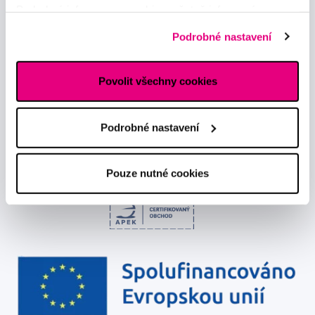
Podrobné informace o cookies, včetně informací o
Odebírat
předávání údajů o vašem chování na webu sociálním a
Podrobné nastavení
reklamním sítím naleznete
zde
.
Chci dostávat informace o novinkách a akčních nabídkách
a souhlasím se
zpracováním osobních údajů
pro tyto účely.
Povolit všechny cookies
Podrobné nastavení
Pouze nutné cookies