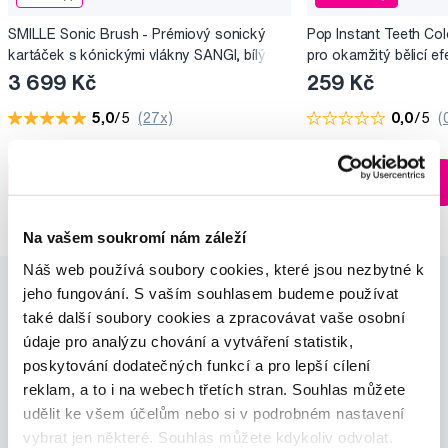
SMILLE Sonic Brush - Prémiový sonický
Pop Instant Teeth Col
kartáček s kónickými vlákny SANGI, bílý
pro okamžitý bělicí ef
3 699 Kč
259 Kč
5,0
/5
(27x)
0,0
/5
(
Skladem > 5 ks
Do košíku
Do košíku
Ihned na
13 prodejnách
Na vašem soukromí nám záleží
Náš web používá soubory cookies, které jsou nezbytné k
jeho fungování. S vaším souhlasem budeme používat
také další soubory cookies a zpracovávat vaše osobní
údaje pro analýzu chování a vytváření statistik,
poskytování dodatečných funkcí a pro lepší cílení
reklam, a to i na webech třetích stran. Souhlas můžete
Novinky a nabídky
udělit ke všem účelům nebo si v podrobném nastavení
vybrat jen některé. Souhlas můžete kdykoliv odvolat.