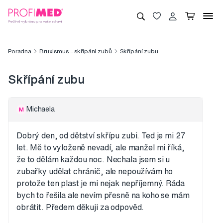
Poradna
Bruxismus – skřípání zubů
Skřípání zubu
Skřípání zubu
Michaela
M
Dobrý den, od dětství skřípu zubi. Ted je mi 27
let. Mě to vyloženě nevadí, ale manžel mi říká,
že to dělám každou noc. Nechala jsem si u
zubařky udělat chránič, ale nepoužívám ho
protože ten plast je mi nejak nepříjemný. Ráda
bych to řešila ale nevím přesně na koho se mám
obrátit. Předem děkuji za odpověd.