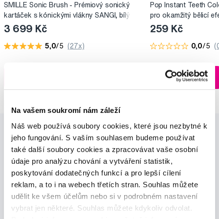
SMILLE Sonic Brush - Prémiový sonický
Pop Instant Teeth Col
kartáček s kónickými vlákny SANGI, bílý
pro okamžitý bělicí ef
3 699 Kč
259 Kč
5,0
/5
(27x)
0,0
/5
(
Skladem > 5 ks
Do košíku
Do košíku
Ihned na
13 prodejnách
Na vašem soukromí nám záleží
Náš web používá soubory cookies, které jsou nezbytné k
jeho fungování. S vaším souhlasem budeme používat
také další soubory cookies a zpracovávat vaše osobní
údaje pro analýzu chování a vytváření statistik,
poskytování dodatečných funkcí a pro lepší cílení
reklam, a to i na webech třetích stran. Souhlas můžete
Novinky a nabídky
udělit ke všem účelům nebo si v podrobném nastavení
vybrat jen některé. Souhlas můžete kdykoliv odvolat.
Odebírat