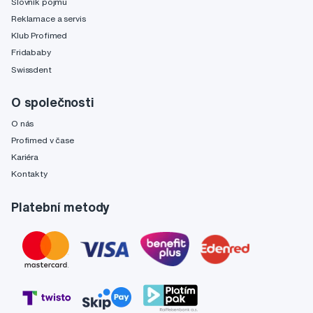
Slovník pojmů
Reklamace a servis
Klub Profimed
Fridababy
Swissdent
O společnosti
O nás
Profimed v čase
Kariéra
Kontakty
Platební metody