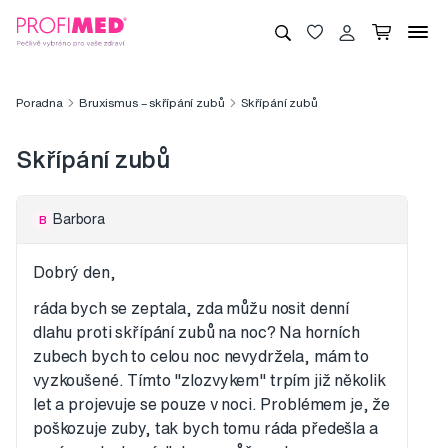
Poradna
Bruxismus – skřípání zubů
Skřípání zubů
Skřípání zubů
Barbora
B
Dobrý den,
ráda bych se zeptala, zda můžu nosit denní
dlahu proti skřípání zubů na noc? Na horních
zubech bych to celou noc nevydržela, mám to
vyzkoušené. Tímto "zlozvykem" trpím již několik
let a projevuje se pouze v noci. Problémem je, že
poškozuje zuby, tak bych tomu ráda předešla a