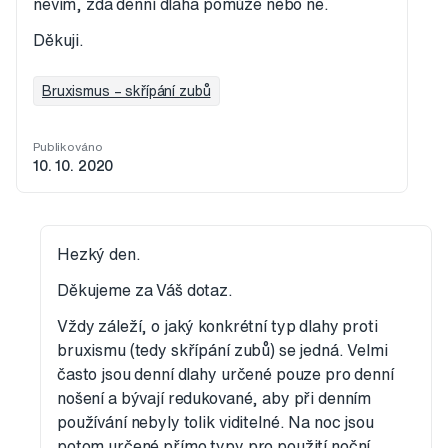
nevím, zda denní dlaha pomůže nebo ne.
Děkuji.
Bruxismus – skřípání zubů
Publikováno
10. 10. 2020
Hezký den.
Děkujeme za Váš dotaz.
Vždy záleží, o jaký konkrétní typ dlahy proti
bruxismu (tedy skřípání zubů) se jedná. Velmi
často jsou denní dlahy určené pouze pro denní
nošení a bývají redukované, aby při denním
používání nebyly tolik viditelné. Na noc jsou
potom určené přímo typy pro použití noční.