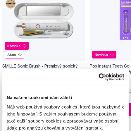
Novinka
Akce
Novinka
SMILLE Sonic Brush - Prémiový sonický
Pop Instant Teeth Col
kartáček s kónickými vlákny SANGI, bílý
pro okamžitý bělicí ef
3 699 Kč
259 Kč
5,0
/5
(27x)
0,0
/5
(
Na vašem soukromí nám záleží
Skladem > 5 ks
Náš web používá soubory cookies, které jsou nezbytné k
Do košíku
Do košíku
Ihned na
jeho fungování. S vaším souhlasem budeme používat
13 prodejnách
také další soubory cookies a zpracovávat vaše osobní
údaje pro analýzu chování a vytváření statistik,