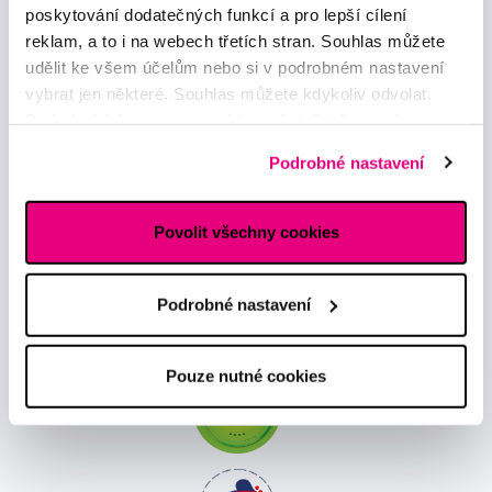
poskytování dodatečných funkcí a pro lepší cílení
reklam, a to i na webech třetích stran. Souhlas můžete
udělit ke všem účelům nebo si v podrobném nastavení
vybrat jen některé. Souhlas můžete kdykoliv odvolat.
Podrobné informace o cookies, včetně informací o
předávání údajů o vašem chování na webu sociálním a
Podrobné nastavení
Novinky a nabídky
reklamním sítím naleznete
zde
.
Povolit všechny cookies
Odebírat
Podrobné nastavení
Chci dostávat informace o novinkách a akčních nabídkách
a souhlasím se
zpracováním osobních údajů
pro tyto účely.
Pouze nutné cookies