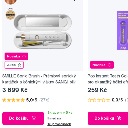
Novinka
Akce
Novinka
SMILLE Sonic Brush - Prémiový sonický
Pop Instant Teeth Col
kartáček s kónickými vlákny SANGI, bílý
pro okamžitý bělicí ef
3 699 Kč
259 Kč
5,0
/5
(27x)
0,0
/5
(
Skladem > 5 ks
Do košíku
Do košíku
Ihned na
13 prodejnách