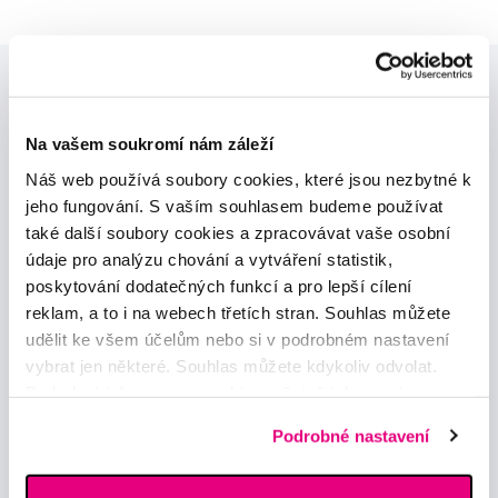
Na vašem soukromí nám záleží
Náš web používá soubory cookies, které jsou nezbytné k
jeho fungování. S vaším souhlasem budeme používat
Novinky a nabídky
také další soubory cookies a zpracovávat vaše osobní
údaje pro analýzu chování a vytváření statistik,
Odebírat
poskytování dodatečných funkcí a pro lepší cílení
reklam, a to i na webech třetích stran. Souhlas můžete
udělit ke všem účelům nebo si v podrobném nastavení
Chci dostávat informace o novinkách a akčních nabídkách
vybrat jen některé. Souhlas můžete kdykoliv odvolat.
a souhlasím se
zpracováním osobních údajů
pro tyto účely.
Podrobné informace o cookies, včetně informací o
předávání údajů o vašem chování na webu sociálním a
Podrobné nastavení
reklamním sítím naleznete
zde
.