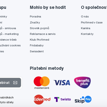
upu
Mohlo by se hodit
O společnos
mínky
Poradna
O nás
ní
Značky
Profimed v čase
jů - smlouva
Slovník pojmů
Kariéra
jů - marketing
Reklamace a servis
Kontakty
idence tržeb
Klub Profimed
užívání cookies
Fridababy
ies
Swissdent
Platební metody
ebírat
 nabídkách
tyto účely.