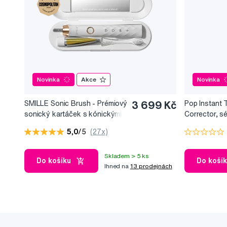
Novinka
Akce
Novinka
SMILLE Sonic Brush - Prémiový
3 699 Kč
Pop Instant 
sonický kartáček s kónickými
Corrector, s
vlákny SANGI, bílý
bělicí efekt, 
5,0
/5
(27x)
Skladem > 5 ks
Do košíku
Do koší
Ihned na
13 prodejnách