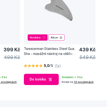
Novinka
Akce
399 Kč
Tweezerman Stainless Steel Gua
439 Kč
Sha –⁠⁠⁠⁠⁠⁠ masážní nástroj na obličej z
499 Kč
549 Kč
nerezové oceli
5,0
/5
(1x)
 5 ks
Skladem > 5 ks
Do košíku
 prodejnách
Ihned na
12 prodejnách