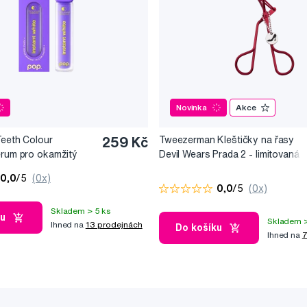
Novinka
Akce
Teeth Colour
259 Kč
Tweezerman Kleštičky na řasy
érum pro okamžitý
Devil Wears Prada 2 - limitovaná
10 ml
edice
0,0
/5
(0x)
0,0
/5
(0x)
Skladem > 5 ks
ku
Skladem >
Ihned na
13 prodejnách
Do košíku
Ihned na
7