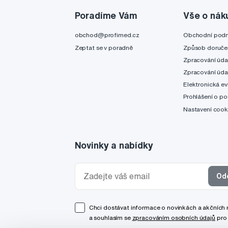
Poradíme Vám
Vše o nák
obchod@profimed.cz
Obchodní pod
Zeptat se v poradně
Způsob doruče
Zpracování úda
Zpracování úda
Elektronická ev
Prohlášení o po
Nastavení cook
Novinky a nabídky
Od
Chci dostávat informace o novinkách a akčních
a souhlasím se
zpracováním osobních údajů
pro 