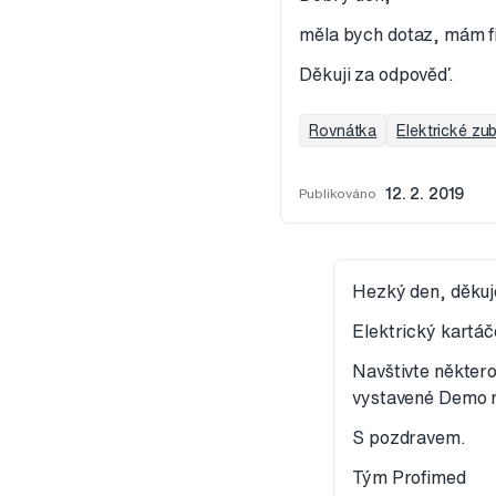
měla bych dotaz, mám fi
Děkuji za odpověď.
Rovnátka
Elektrické zu
Publikováno
12. 2. 2019
Hezký den, děkuj
Elektrický kartáče
Navštivte někter
vystavené Demo m
S pozdravem.
Tým Profimed