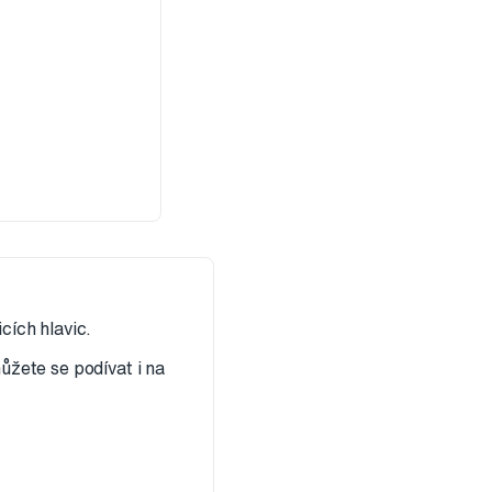
cích hlavic.
žete se podívat i na