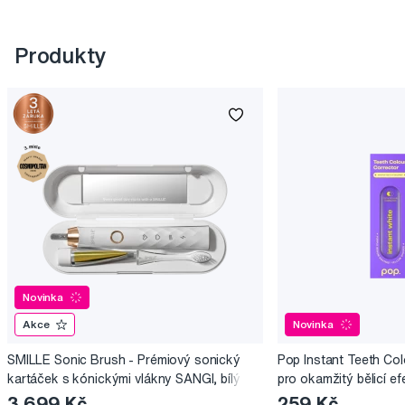
Produkty
Novinka
Akce
Novinka
SMILLE Sonic Brush - Prémiový sonický
Pop Instant Teeth Col
kartáček s kónickými vlákny SANGI, bílý
pro okamžitý bělicí ef
3 699 Kč
259 Kč