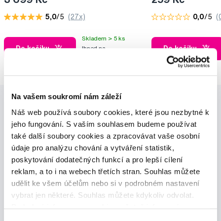
5,0
/5
(27x)
0,0
/5
(
Skladem > 5 ks
Do košíku
Do košíku
Ihned na
13 prodejnách
Na vašem soukromí nám záleží
Náš web používá soubory cookies, které jsou nezbytné k
jeho fungování. S vaším souhlasem budeme používat
také další soubory cookies a zpracovávat vaše osobní
údaje pro analýzu chování a vytváření statistik,
poskytování dodatečných funkcí a pro lepší cílení
Novinky a nabídky
reklam, a to i na webech třetích stran. Souhlas můžete
udělit ke všem účelům nebo si v podrobném nastavení
Odebírat
vybrat jen některé. Souhlas můžete kdykoliv odvolat.
Podrobné informace o cookies, včetně informací o
předávání údajů o vašem chování na webu sociálním a