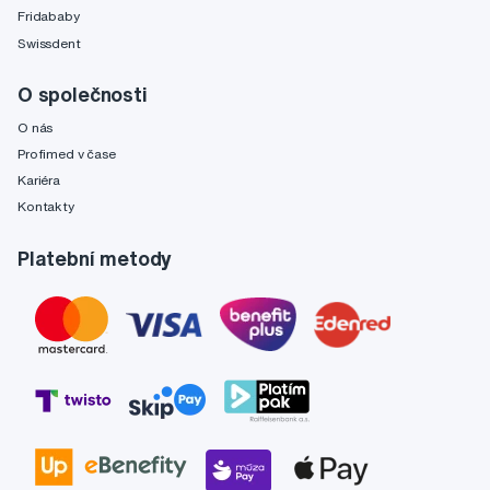
Fridababy
Swissdent
O společnosti
O nás
Profimed v čase
Kariéra
Kontakty
Platební metody