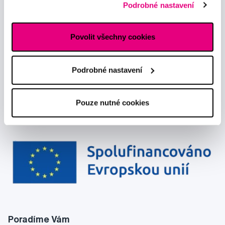
Chci dostávat informace o novinkách a akčních nabídkách
Podrobné nastavení
reklamním sítím naleznete
zde
.
a souhlasím se
zpracováním osobních údajů
pro tyto účely.
Povolit všechny cookies
Podrobné nastavení
Pouze nutné cookies
Poradíme Vám