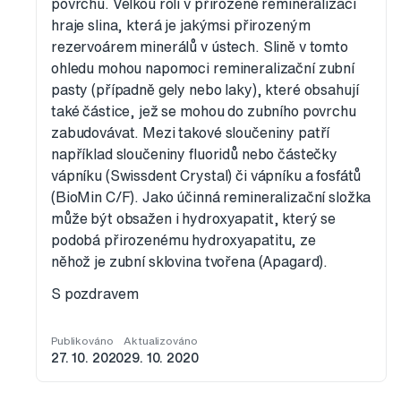
povrchu. Velkou roli v přirozené remineralizaci
hraje slina, která je jakýmsi přirozeným
rezervoárem minerálů v ústech. Slině v tomto
ohledu mohou napomoci remineralizační zubní
pasty (případně gely nebo laky), které obsahují
také částice, jež se mohou do zubního povrchu
zabudovávat. Mezi takové sloučeniny patří
například sloučeniny fluoridů nebo částečky
vápníku (Swissdent Crystal) či vápníku a fosfátů
(BioMin C/F). Jako účinná remineralizační složka
může být obsažen i hydroxyapatit, který se
podobá přirozenému hydroxyapatitu, ze
něhož je zubní sklovina tvořena (Apagard).
S pozdravem
Publikováno
Aktualizováno
27. 10. 2020
29. 10. 2020