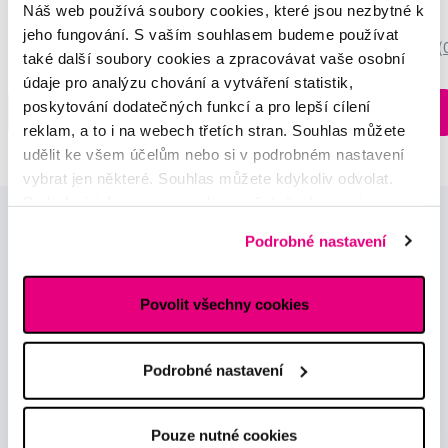
Náš web používá soubory cookies, které jsou nezbytné k
3 699 Kč
259 Kč
jeho fungování. S vaším souhlasem budeme používat
5,0
/5
(27x)
0,0
/5
(
také další soubory cookies a zpracovávat vaše osobní
údaje pro analýzu chování a vytváření statistik,
Skladem > 5 ks
poskytování dodatečných funkcí a pro lepší cílení
Do košíku
Do košíku
Ihned na
reklam, a to i na webech třetích stran. Souhlas můžete
13 prodejnách
udělit ke všem účelům nebo si v podrobném nastavení
vybrat jen některé. Souhlas můžete kdykoliv odvolat.
Podrobné informace o cookies, včetně informací o
předávání údajů o vašem chování na webu sociálním a
Podrobné nastavení
reklamním sítím naleznete
zde
.
Povolit všechny cookies
Novinky a nabídky
Podrobné nastavení
Odebírat
Pouze nutné cookies