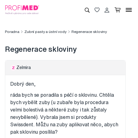
Poradna
Zubní pasty a ústní vody
Regenerace skloviny
Regenerace skloviny
Zelmira
Z
Dobrý den,
ráda bych se poradila s péčí o sklovinu. Chtěla
bych vybělit zuby (u zubaře byla procedura
velmi bolestivá a některé zuby i tak zůstaly
nevybělené). Vybrala jsem si produkty
Swissdent. Můžu na zuby aplikovat něco, abych
pak sklovinu posílila?