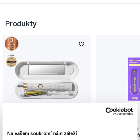
Produkty
Novinka
Akce
Novinka
SMILLE Sonic Brush - Prémiový sonický
Pop Instant Teeth Col
Na vašem soukromí nám záleží
kartáček s kónickými vlákny SANGI, bílý
pro okamžitý bělicí ef