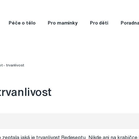
Péče o tělo
Pro maminky
Pro děti
Poradn
 - trvanlivost
trvanlivost
 zeptala jaká je trvanlivost Redeseptu. Nikde ani na krabičce