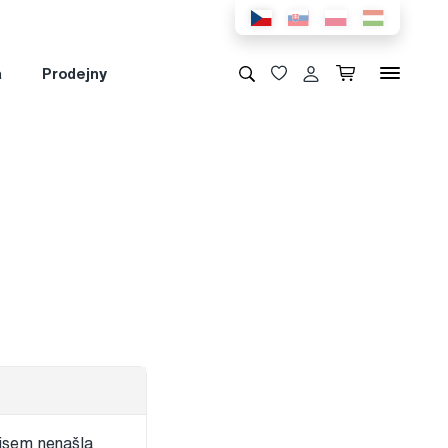
a
Prodejny
 jsem nenašla