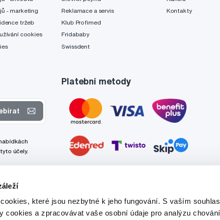
jů - marketing
Reklamace a servis
Kontakty
idence tržeb
Klub Profimed
užívání cookies
Fridababy
ies
Swissdent
Platební metody
ebírat
 nabídkách
tyto účely.
áleží
cookies, které jsou nezbytné k jeho fungování. S vaším souhl
ry cookies a zpracovávat vaše osobní údaje pro analýzu chování