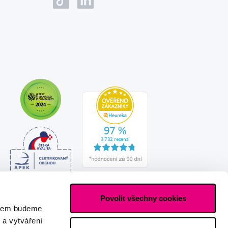
Povolit všechny cookies
asem budeme
 a vytváření