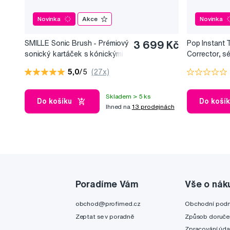
Novinka
Akce
Novinka
SMILLE Sonic Brush - Prémiový
3 699 Kč
Pop Instant 
sonický kartáček s kónickými
Corrector, s
vlákny SANGI, bílý
bělicí efekt, 
5,0
/5
(27x)
Skladem > 5 ks
Do košíku
Do koší
Ihned na
13 prodejnách
Poradíme Vám
Vše o nák
obchod@profimed.cz
Obchodní pod
Zeptat se v poradně
Způsob doruče
Zpracování úda