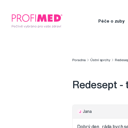
Péče o zuby
Poradna
Ústní sprchy
Redesept
Redesept - 
Jana
J
Dobrý den, ráda bych se