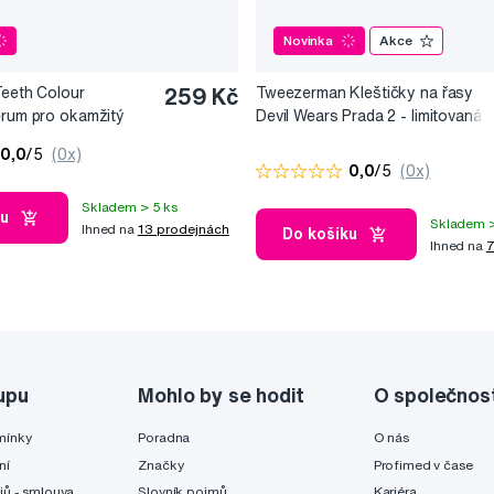
Novinka
Akce
Teeth Colour
259 Kč
Tweezerman Kleštičky na řasy
érum pro okamžitý
Devil Wears Prada 2 - limitovaná
10 ml
edice
0,0
/5
(0x)
0,0
/5
(0x)
Skladem > 5 ks
ku
Skladem >
Ihned na
13 prodejnách
Do košíku
Ihned na
7
upu
Mohlo by se hodit
O společnos
mínky
Poradna
O nás
ní
Značky
Profimed v čase
jů - smlouva
Slovník pojmů
Kariéra