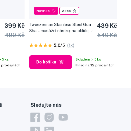
Novinka
Akce
399 Kč
Tweezerman Stainless Steel Gua
439 Kč
Sha –⁠⁠⁠⁠⁠⁠ masážní nástroj na obličej z
499 Kč
549 Kč
nerezové oceli
5,0
/5
(1x)
 5 ks
Skladem > 5 ks
Do košíku
 prodejnách
Ihned na
12 prodejnách
ti
Sledujte nás