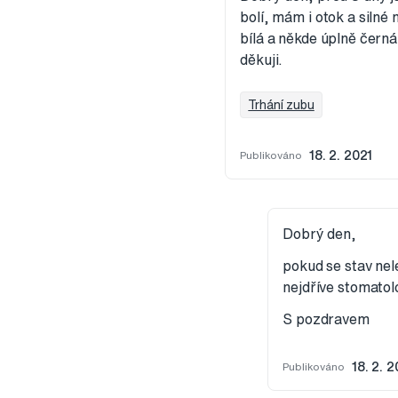
bolí, mám i otok a silné
bílá a někde úplně čern
děkuji.
Trhání zubu
Publikováno
18. 2. 2021
Dobrý den,
pokud se stav nele
nejdříve stomatol
S pozdravem
Publikováno
18. 2. 2