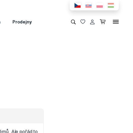
a
Prodejny
lémů. Ale pořád to