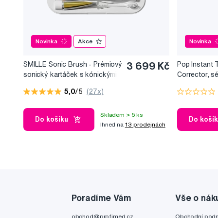
Novinka
Akce
Novinka
SMILLE Sonic Brush - Prémiový
3 699 Kč
Pop Instant 
sonický kartáček s kónickými
Corrector, s
vlákny SANGI, bílý
bělicí efekt, 
5,0
/5
(27x)
Skladem > 5 ks
Do košíku
Do koší
Ihned na
13 prodejnách
Poradíme Vám
Vše o nák
obchod@profimed.cz
Obchodní pod