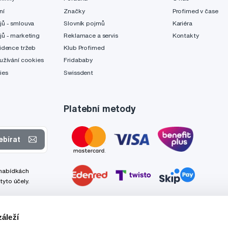
ní
Značky
Profimed v čase
jů - smlouva
Slovník pojmů
Kariéra
jů - marketing
Reklamace a servis
Kontakty
idence tržeb
Klub Profimed
užívání cookies
Fridababy
ies
Swissdent
Platební metody
ebírat
 nabídkách
tyto účely.
áleží