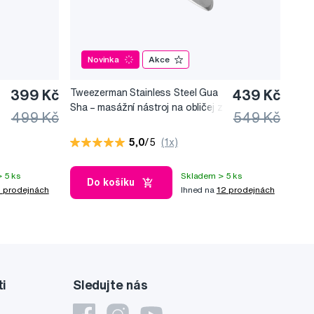
Novinka
Akce
399 Kč
Tweezerman Stainless Steel Gua
439 Kč
Sha –⁠⁠⁠⁠⁠⁠ masážní nástroj na obličej z
499 Kč
549 Kč
nerezové oceli
5,0
/5
(1x)
 5 ks
Skladem > 5 ks
Do košíku
 prodejnách
Ihned na
12 prodejnách
ti
Sledujte nás