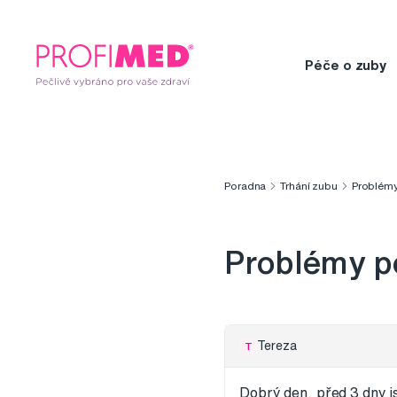
Péče o zuby
Poradna
Trhání zubu
Problémy
Problémy po
Tereza
T
Dobrý den, před 3 dny js