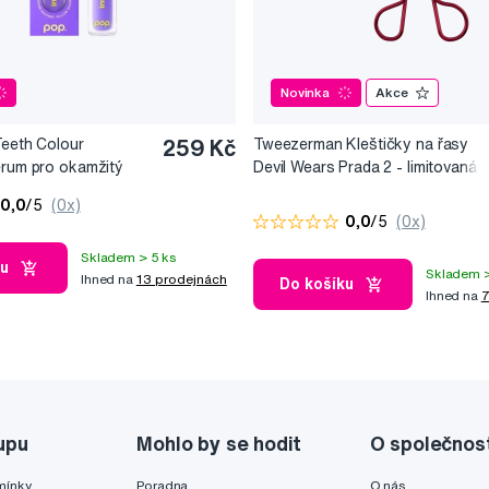
Novinka
Akce
Teeth Colour
259 Kč
Tweezerman Kleštičky na řasy
érum pro okamžitý
Devil Wears Prada 2 - limitovaná
10 ml
edice
0,0
/5
(0x)
0,0
/5
(0x)
Skladem > 5 ks
ku
Skladem >
Ihned na
13 prodejnách
Do košíku
Ihned na
7
upu
Mohlo by se hodit
O společnos
mínky
Poradna
O nás