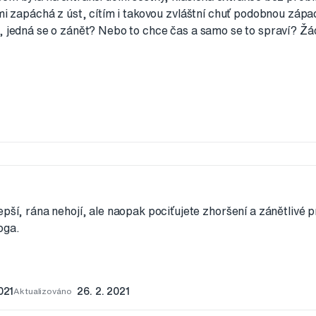
 mi zapáchá z úst, cítím i takovou zvláštní chuť podobnou zápa
á, jedná se o zánět? Nebo to chce čas a samo se to spraví? Ž
pší, rána nehojí, ale naopak pociťujete zhoršení a zánětlivé p
oga.
021
Aktualizováno
26. 2. 2021