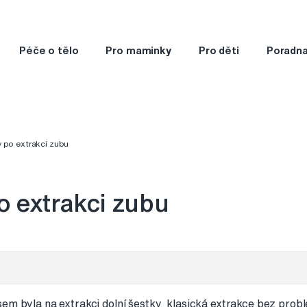
Péče o tělo
Pro maminky
Pro děti
Poradn
 po extrakci zubu
 extrakci zubu
em byla na extrakci dolní šestky, klasická extrakce bez prob