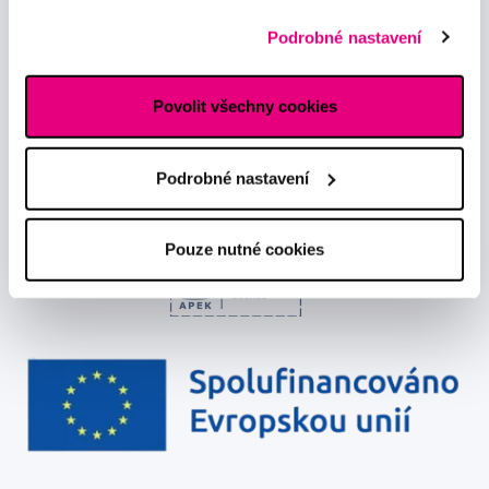
předávání údajů o vašem chování na webu sociálním a
Podrobné nastavení
reklamním sítím naleznete
zde
.
Chci dostávat informace o novinkách a akčních nabídkách
a souhlasím se
zpracováním osobních údajů
pro tyto účely.
Povolit všechny cookies
Podrobné nastavení
Pouze nutné cookies