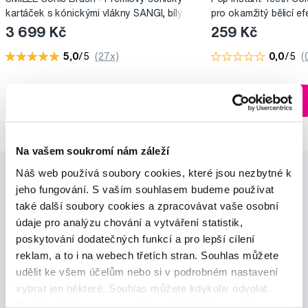
kartáček s kónickými vlákny SANGI, bílý
pro okamžitý bělicí ef
3 699 Kč
259 Kč
5,0
/5
(27x)
0,0
/5
(
Skladem > 5 ks
Do košíku
Do košíku
Ihned na
13 prodejnách
Na vašem soukromí nám záleží
Náš web používá soubory cookies, které jsou nezbytné k
jeho fungování. S vaším souhlasem budeme používat
také další soubory cookies a zpracovávat vaše osobní
údaje pro analýzu chování a vytváření statistik,
poskytování dodatečných funkcí a pro lepší cílení
reklam, a to i na webech třetích stran. Souhlas můžete
Novinky a nabídky
udělit ke všem účelům nebo si v podrobném nastavení
vybrat jen některé. Souhlas můžete kdykoliv odvolat.
Odebírat
Podrobné informace o cookies, včetně informací o