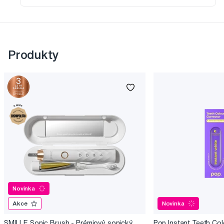
Produkty
Novinka
Akce
Novinka
SMILLE Sonic Brush - Prémiový sonický
Pop Instant Teeth Col