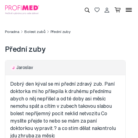
Poradna
Bolest zubů
Přední zuby
Přední zuby
Jaroslav
J
Dobrý den kýval se mi přední zdravý zub. Paní
doktorka mi ho přilepila k druhému přednímu
abych o něj nepřišel a od té doby asi měsíc
nemohu spát a cítím v zubech takovou slabou
bolest nepříjemný pocit neklid netvozitu Co
myslíte přejde to nebo se mám za paní
doktorkou vypravit.? a co stim dělat nakontrolu
jdu zhruba za měsíc