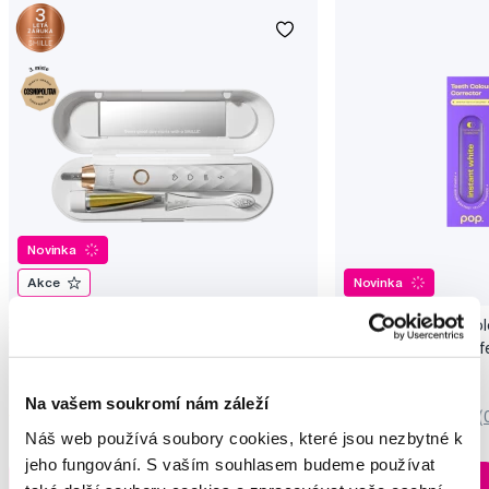
Novinka
Akce
Novinka
SMILLE Sonic Brush - Prémiový sonický
Pop Instant Teeth Col
kartáček s kónickými vlákny SANGI, bílý
pro okamžitý bělicí ef
3 699 Kč
259 Kč
Na vašem soukromí nám záleží
5,0
/5
(27x)
0,0
/5
(
Náš web používá soubory cookies, které jsou nezbytné k
jeho fungování. S vaším souhlasem budeme používat
Skladem > 5 ks
Do košíku
Do košíku
Ihned na