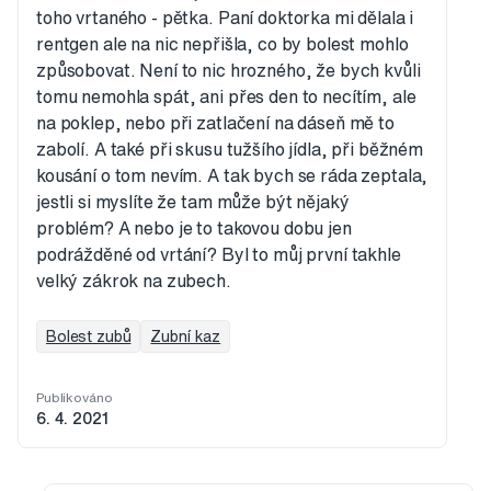
toho vrtaného - pětka. Paní doktorka mi dělala i
rentgen ale na nic nepřišla, co by bolest mohlo
způsobovat. Není to nic hrozného, že bych kvůli
tomu nemohla spát, ani přes den to necítím, ale
na poklep, nebo při zatlačení na dáseň mě to
zabolí. A také při skusu tužšího jídla, při běžném
kousání o tom nevím. A tak bych se ráda zeptala,
jestli si myslíte že tam může být nějaký
problém? A nebo je to takovou dobu jen
podrážděné od vrtání? Byl to můj první takhle
velký zákrok na zubech.
Bolest zubů
Zubní kaz
Publikováno
6. 4. 2021