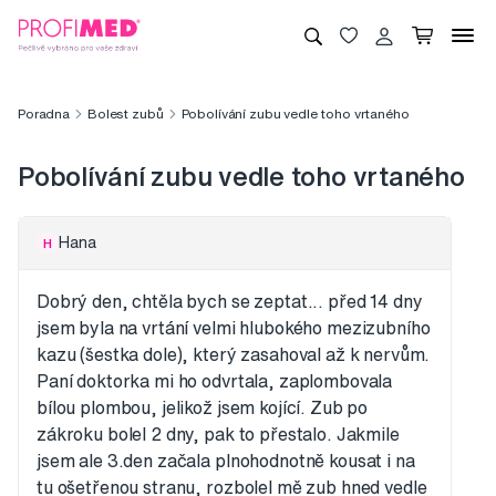
Poradna
Bolest zubů
Pobolívání zubu vedle toho vrtaného
Pobolívání zubu vedle toho vrtaného
Hana
H
Dobrý den, chtěla bych se zeptat... před 14 dny
jsem byla na vrtání velmi hlubokého mezizubního
kazu (šestka dole), který zasahoval až k nervům.
Paní doktorka mi ho odvrtala, zaplombovala
bílou plombou, jelikož jsem kojící. Zub po
zákroku bolel 2 dny, pak to přestalo. Jakmile
jsem ale 3.den začala plnohodnotně kousat i na
tu ošetřenou stranu, rozbolel mě zub hned vedle