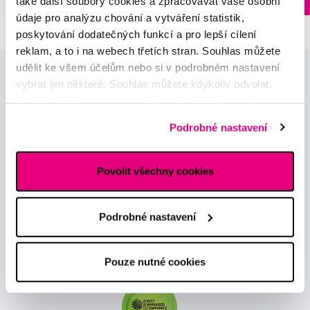
také další soubory cookies a zpracovávat vaše osobní
13 prodejnách
údaje pro analýzu chování a vytváření statistik,
poskytování dodatečných funkcí a pro lepší cílení
reklam, a to i na webech třetích stran. Souhlas můžete
udělit ke všem účelům nebo si v podrobném nastavení
vybrat jen některé. Souhlas můžete kdykoliv odvolat.
Podrobné informace o cookies, včetně informací o
předávání údajů o vašem chování na webu sociálním a
Podrobné nastavení
reklamním sítím naleznete
zde
.
Novinky a nabídky
Povolit všechny cookies
Odebírat
Podrobné nastavení
Chci dostávat informace o novinkách a akčních nabídkách
a souhlasím se
zpracováním osobních údajů
pro tyto účely.
Pouze nutné cookies